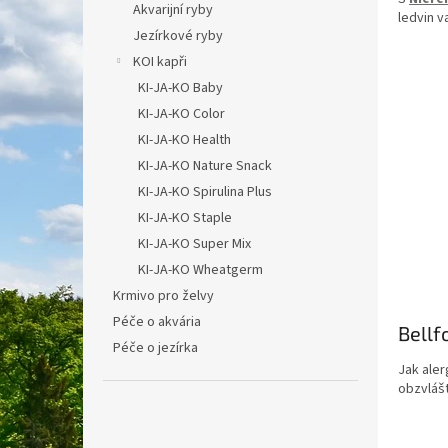
Akvarijní ryby
ledvin v
Jezírkové ryby
KOI kapři
KI-JA-KO Baby
KI-JA-KO Color
KI-JA-KO Health
KI-JA-KO Nature Snack
KI-JA-KO Spirulina Plus
KI-JA-KO Staple
KI-JA-KO Super Mix
KI-JA-KO Wheatgerm
Krmivo pro želvy
Péče o akvária
Bellf
Péče o jezírka
Jak aler
obzvlášt