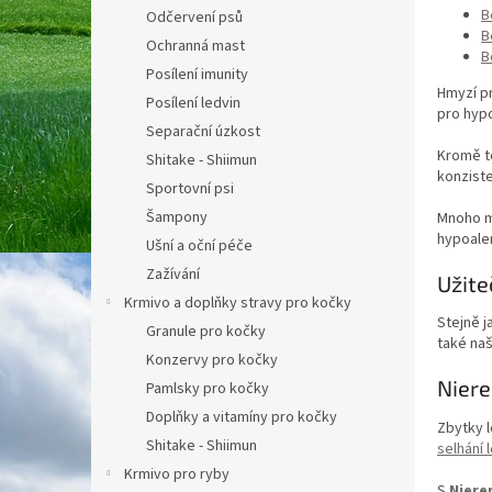
B
Odčervení psů
B
Ochranná mast
B
Posílení imunity
Hmyzí pr
Posílení ledvin
pro
hypo
Separační úzkost
Kromě to
Shitake - Shiimun
konziste
Sportovní psi
Šampony
Mnoho ma
hypoaler
Ušní a oční péče
Zažívání
Užite
Krmivo a doplňky stravy pro kočky
Stejně 
Granule pro kočky
také na
Konzervy pro kočky
Niere
Pamlsky pro kočky
Doplňky a vitamíny pro kočky
Zbytky l
Shitake - Shiimun
selhání
Krmivo pro ryby
S
Niere