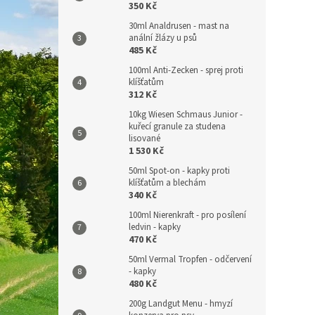
350 Kč
30ml Analdrusen - mast na
anální žlázy u psů
485 Kč
100ml Anti-Zecken - sprej proti
klíšťatům
312 Kč
10kg Wiesen Schmaus Junior -
kuřecí granule za studena
lisované
1 530 Kč
50ml Spot-on - kapky proti
klíšťatům a blechám
340 Kč
100ml Nierenkraft - pro posílení
ledvin - kapky
470 Kč
50ml Vermal Tropfen - odčervení
- kapky
480 Kč
200g Landgut Menu - hmyzí