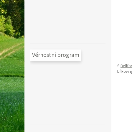
Věrnostní program
S
Bellfo
bílkovin