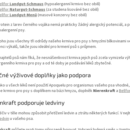
ellfor
Landgut-Schmaus
(hypoalergenní krmivo bez obilí)
ellfor
Naturgut-Schmaus
(za studena lisováné bez obilí)
ellfor
Landgut-Menü
(masové konzervy bez obilí)
otein z larev černého vojáka nemá prakticky žádný alergický potenciál, a p
alergenní psy.
ho jsou všechny tři odrůdy našeho krmiva pro psy s hmyzími bílkovinami vel
nci výkalů, takže jsou ideální pro krmení psů s průjmem.
jitelů psů nám říká, že nesnášenlivost krmiva jejich psů zcela vymizela v
genního krmiva pro psy a od té doby je podávání léků zbytečné.
čné výživové doplňky jako podpora
jako u všech léků není použití Apoquelu pro organismus vašeho psa vhodn
še krmivo pro psy s doplňkem na bázi hmyzu, doplněk
Nierenkraft
a
Bellfo
nkraft podporuje ledviny
éčiv v těle mohou způsobit přetížení ledvin a ztrátu některých funkcí. V ne
ledvin
u vašeho psa.
nkraft
můžete proti tomu přirozeně bojovat. Vybraná bylinná směs v tomto p