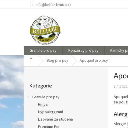
Přejít
info@bellfor-krmivo.cz
na
obsah
Granule pro psy
Konzervy pro psy
Pamlsky p
Domů
Blog pro psy
Apoquel pro psy
P
Apo
o
Přeskočit
s
Kategorie
kategorie
7.4.2022
t
r
Apoquel 
Granule pro psy
a
se použ
Hmyzí
n
Hypoalergenní
n
Alerg
í
Lisované za studena
Alergie 
p
Premium Pur