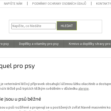
NAPIŠTE NÁM
PODMÍNKY OCHRANY OSOBNÍCH ÚDAJŮ
KONTAKT
HLEDAT
ro psy
Doplňky a vitamíny pro psy
Krmivo a doplňky stravy pro
quel pro psy
je veterinární léčivý přípravek obsahující účinnou látku oliacitinib a dostu
ívá k léčbě psů trpících těžkým svěděním v důsledku
alergie
.
ie jsou u psů běžné
jsou u psů rozšířené a projevují se u postižených zvířat hlavně masivními 