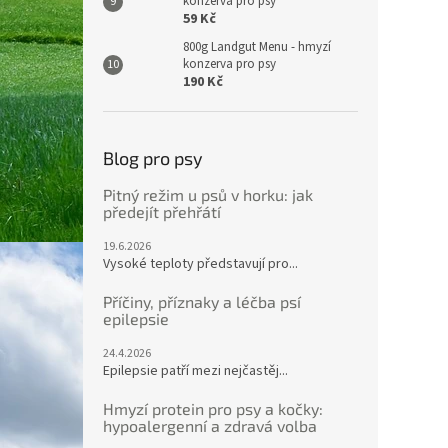
konzerva pro psy
59 Kč
800g Landgut Menu - hmyzí
konzerva pro psy
190 Kč
Blog pro psy
Pitný režim u psů v horku: jak
předejít přehřátí
19.6.2026
Vysoké teploty představují pro...
Příčiny, příznaky a léčba psí
epilepsie
24.4.2026
Epilepsie patří mezi nejčastěj...
Hmyzí protein pro psy a kočky:
hypoalergenní a zdravá volba