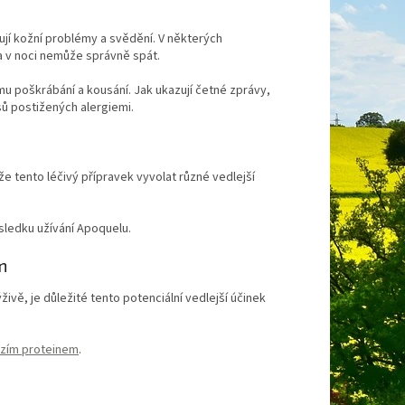
jí kožní problémy a svědění. V některých
a v noci nemůže správně spát.
u poškrábání a kousání. Jak ukazují četné zprávy,
sů postižených alergiemi.
e tento léčivý přípravek vyvolat různé vedlejší
sledku užívání Apoquelu.
m
ě, je důležité tento potenciální vedlejší účinek
yzím proteinem
.