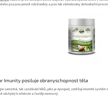
ašeho psa jsou jemně odstraněny a jsou tak stimulovány detoxikační proce
or Imunity posiluje obranyschopnost těla
gie samotná, tak i podávání léků, jako je Apoquel, zatěžují
imunitní systém
ě náchylný k infekcím a častěji nemocný.