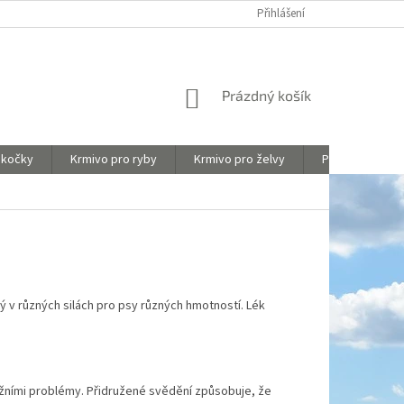
Y
OBCHODNÍ PODMÍNKY
HODNOCENÍ OBCHODU
Přihlášení
NÁKUPNÍ
Prázdný košík
KOŠÍK
 kočky
Krmivo pro ryby
Krmivo pro želvy
Péče o akvária
pný v různých silách pro psy různých hmotností. Lék
kožními problémy. Přidružené svědění způsobuje, že