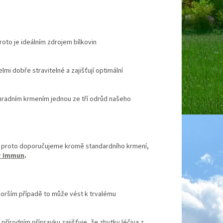
roto je ideálním zdrojem bílkovin
mi dobře stravitelné a zajišťují optimální
ýhradním krmením jednou ze tří odrůd našeho
é, proto doporučujeme kromě standardního krmení,
r
Immun
.
jhorším případě to může vést k trvalému
řírodním přípravku zajišťuje, že zbytky léčiva z