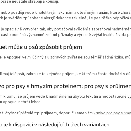
í psi se neustále škrábají a kousají.
e nebo později vede k holohlavým skvrnám a otevřeným ranám, které zhoršu
h je svědění způsobené alergií dokonce tak silné, že pes těžko odpočívá 
je speciálně vytvořen tak, aby potlačoval svědění a zabraňoval nadměrném
často pomáhá významně zmírnit příznaky a výrazně zvýšit kvalitu života p
el může u psů způsobit průjem
 je Apoquel velmi účinný a u zdravých zvířat nejsou téměř žádná rizika, můž
í majitelé psů, zahrnuje to zejména průjem, ke kterému často dochází v dů
o pro psy s hmyzím proteinem: pro psy s průjme
 k tomu, že průjem vede k nadměrnému úbytku tekutin a nedostatečné výživ
u Apoquel nebrát lehce.
aši čtyřnozí přátelé trpí průjmem, doporučujeme vám
krmivo pro psy s hm
 je k dispozici v následujících třech variantách: