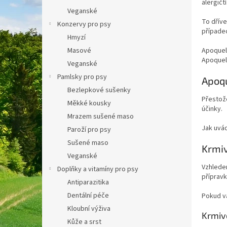
alergičt
a
Veganské
n
To dřív
Konzervy pro psy
e
případec
Hmyzí
l
Masové
Apoquel 
Apoquel 
Veganské
Pamlsky pro psy
Apoqu
Bezlepkové sušenky
Přestože
Měkké kousky
účinky.
Mrazem sušené maso
Jak uvád
Paroží pro psy
Sušené maso
Krmiv
Veganské
Vzhledem
Doplňky a vitamíny pro psy
přípravk
Antiparazitika
Dentální péče
Pokud v
Kloubní výživa
Krmivo
Kůže a srst