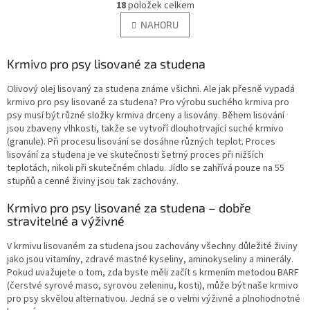
r
18
položek celkem
v
á
l
NAHORU
n
á
k
d
o
v
Krmivo pro psy lisované za studena
a
á
c
n
Olivový olej lisovaný za studena známe všichni. Ale jak
přesně vypadá
í
í
krmivo pro psy lisované za studena
? Pro výrobu suchého krmiva pro
p
psy musí být různé složky krmiva drceny a lisovány. Během lisování
r
jsou zbaveny vlhkosti, takže se vytvoří dlouhotrvající suché krmivo
v
(granule). Při procesu lisování se dosáhne různých teplot. Proces
k
lisování za studena je ve skutečnosti šetrný proces při nižších
y
teplotách, nikoli při skutečném chladu. Jídlo se zahřívá pouze na 55
v
stupňů a cenné živiny jsou tak zachovány.
ý
p
Krmivo pro psy lisované za studena – dobře
i
stravitelné a výživné
s
u
V
krmivu lisovaném za studena
jsou zachovány všechny důležité živiny
jako jsou vitamíny, zdravé mastné kyseliny, aminokyseliny a minerály.
Pokud uvažujete o tom, zda byste měli začít s krmením metodou BARF
(čerstvé syrové maso, syrovou zeleninu, kosti), může být naše krmivo
pro psy skvělou alternativou. Jedná se o velmi výživné a plnohodnotné