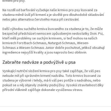
krmení pro psy.
Na rozdíl od barfování vyžaduje naše krmivo pro psy lisované za
studena méně úsilí při krmení a je skvělé pro dlouhodobé skladování
nebo jako
alternativa čerstvého masa
při cestování.
Další výhodou suchého krmiva lisovaného za studena je to, že může
bezpečně předcházet nemocem způsobeným nedostatky živin. Psi,
kteří měli problémy se suchým krmivem, si teď mohou na našich
krmivech
Forstbach-Schmaus
,
Naturgut-Schmaus
,
Wiesen-
Schmaus
a
Wiesen-Schmaus Junior
dobře pochutnat, jelikož obsahují
ingredience nejvyšší kvality a jsou naprosto bez obilovin.
Zabraňte nadváze a podvýživě u psa
Vynikající nutriční složení krmiva pro psy také zajišťuje, že váš pes
nebude mít při správném krmení nadváhu. Toto
krmivo lisované za
studena
je výborné i tehdy, má-li váš pes potíže s nadváhou, nebo
pokud se u něj objevily známky podvýživy. Vysoká stravitelnost díky
přírodní vláknině zajišťuje dokonale vyváženou stravu.
Z