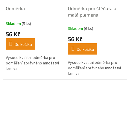
Odměrka
Odměrka pro štěňata a
malá plemena
Skladem
(5 ks)
Průměrné
Skladem
(6 ks)
hodnocení
56 Kč
produktu
56 Kč
je
Do košíku
4,5
Do košíku
z
5
Vysoce kvalitní odměrka pro
Vysoce kvalitní odměrka pro
hvězdiček.
odměření správného množství
odměření správného množství
krmiva
krmiva