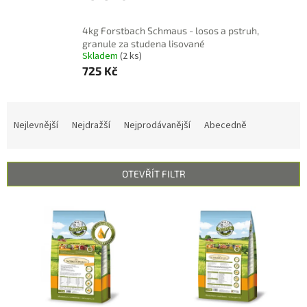
4kg Forstbach Schmaus - losos a pstruh,
granule za studena lisované
Skladem
(2 ks)
725 Kč
Ř
a
Nejlevnější
Nejdražší
Nejprodávanější
Abecedně
z
e
n
OTEVŘÍT FILTR
í
p
V
r
ý
o
p
d
i
u
s
k
p
t
r
ů