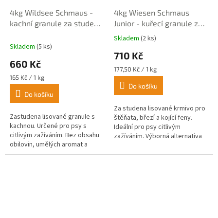
4kg Wildsee Schmaus -
4kg Wiesen Schmaus
kachní granule za studena
Junior - kuřecí granule za
lisované
studena lisované
Skladem
(2 ks)
Průměrné
Skladem
(5 ks)
hodnocení
710 Kč
produktu
660 Kč
je
Měrná
177,50 Kč / 1 kg
4,5
Měrná
cena:
165 Kč / 1 kg
z
cena:
Do košíku
Do košíku
5
hvězdiček.
Za studena lisované krmivo pro
Zastudena lisované granule s
štěňata, březí a kojící feny.
kachnou. Určené pro psy s
Ideální pro psy citlivým
citlivým zažíváním. Bez obsahu
zažíváním. Výborná alternativa
obilovin, umělých aromat a
BARF. Bez obsahu obilí,
konzervačních látek.
kukuřice, sóji, soli...