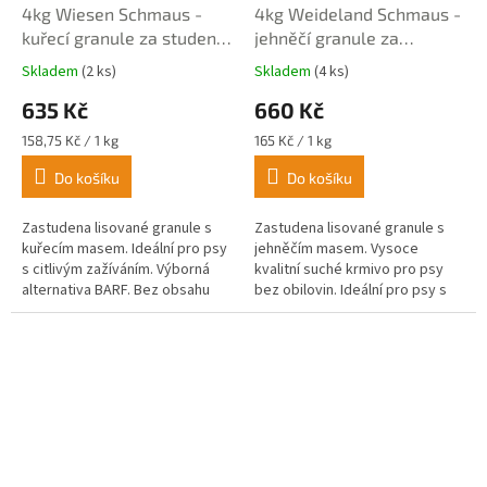
4kg Wiesen Schmaus -
4kg Weideland Schmaus -
kuřecí granule za studena
jehněčí granule za
lisované
studena lisované
Skladem
(2 ks)
Skladem
(4 ks)
Průměrné
Průměrné
hodnocení
hodnocení
635 Kč
660 Kč
produktu
produktu
je
je
Měrná
Měrná
158,75 Kč / 1 kg
165 Kč / 1 kg
4,8
5,0
cena:
cena:
z
z
Do košíku
Do košíku
5
5
hvězdiček.
hvězdiček.
Zastudena lisované granule s
Zastudena lisované granule s
kuřecím masem. Ideální pro psy
jehněčím masem. Vysoce
s citlivým zažíváním. Výborná
kvalitní suché krmivo pro psy
alternativa BARF. Bez obsahu
bez obilovin. Ideální pro psy s
obilí, kukuřice, sóji, soli a
citlivým zažíváním.
chemické konzervace.