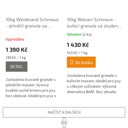
10kg Weideland Schmaus
10kg Wiesen Schmaus -
- jehněčí granule za
kuřecí granule za studena
studena lisované
lisované
Skladem
(1 ks)
Průměrné
Vyprodáno
hodnocení
1 430 Kč
produktu
1 390 Kč
je
Měrná
143 Kč / 1 kg
5,0
Měrná
cena:
139 Kč / 1 kg
z
cena:
Do košíku
DETAIL
5
hvězdiček.
Zastudena lisované granule s
Zastudena lisované granule s
kuřecím masem. Ideální pro psy
jehněčím masem. Vysoce
s citlivým zažíváním. Výborná
kvalitní suché krmivo pro psy
alternativa BARF. Bez obsahu
bez obilovin. Ideální pro psy s
obilí, kukuřice, sóji a soli a
citlivým zažíváním.
chemické konzervace.
NAČÍST 6 DALŠÍCH
S
1
2
t
O