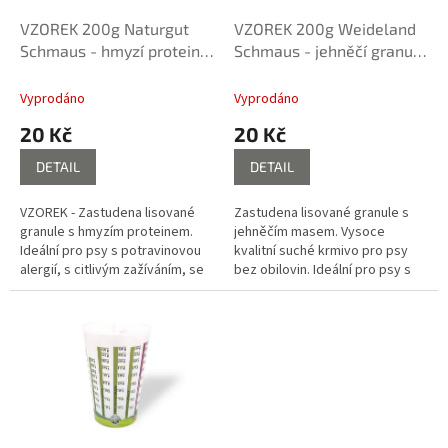
o
d
VZOREK 200g Naturgut
VZOREK 200g Weideland
u
Schmaus - hmyzí protein,
Schmaus - jehněčí granule
k
granule za studena
za studena lisované
t
lisované
Vyprodáno
Vyprodáno
ů
20 Kč
20 Kč
DETAIL
DETAIL
VZOREK - Zastudena lisované
Zastudena lisované granule s
granule s hmyzím proteinem.
jehněčím masem. Vysoce
Ideální pro psy s potravinovou
kvalitní suché krmivo pro psy
alergií, s citlivým zažíváním, se
bez obilovin. Ideální pro psy s
zánětem slinivky, nebo s
citlivým zažíváním.
kožními problémy.