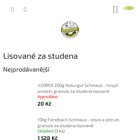
Přejít
NÁKUP
na
obsah
KOŠÍK
Lisované za studena
Nejprodávanější
VZOREK 200g Naturgut Schmaus - hmyzí
protein, granule za studena lisované
Vyprodáno
20 Kč
10kg Forstbach Schmaus - losos a pstruh,
granule za studena lisované
Skladem
(3 ks)
1 528 Kč