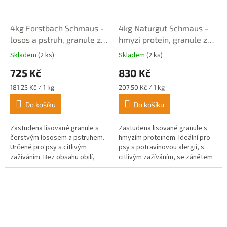
4kg Forstbach Schmaus -
4kg Naturgut Schmaus -
losos a pstruh, granule za
hmyzí protein, granule za
studena lisované
studena lisované
Skladem
(2 ks)
Skladem
(2 ks)
Průměrné
Průměrné
hodnocení
hodnocení
725 Kč
830 Kč
produktu
produktu
je
je
Měrná
Měrná
181,25 Kč / 1 kg
207,50 Kč / 1 kg
4,3
4,3
cena:
cena:
z
z
Do košíku
Do košíku
5
5
hvězdiček.
hvězdiček.
Zastudena lisované granule s
Zastudena lisované granule s
čerstvým lososem a pstruhem.
hmyzím proteinem. Ideální pro
Určené pro psy s citlivým
psy s potravinovou alergií, s
zažíváním. Bez obsahu obilí,
citlivým zažíváním, se zánětem
kukuřice, sóji, soli a chemické
slinivky, nebo s kožními
konzervace.
problémy.