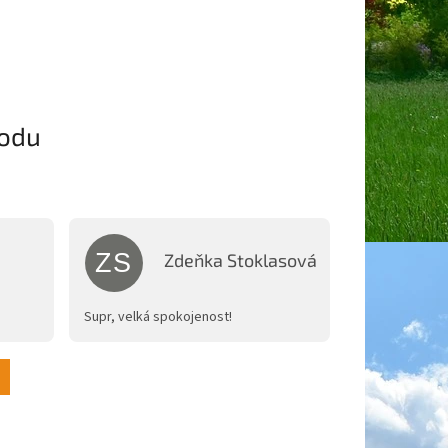
odu
ZS
Zdeňka Stoklasová
je 5 z 5 hvězdiček.
Hodnocení obchodu je 5 z 5 hvězdiček.
Supr, velká spokojenost!