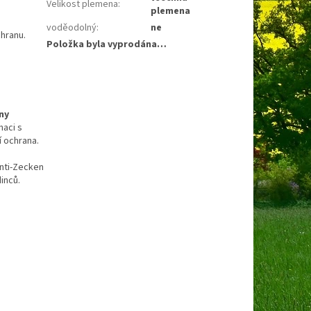
Velikost plemena
:
plemena
voděodolný
:
ne
chranu.
Položka byla vyprodána…
ny
naci s
í ochrana.
nti‑Zecken
inců.