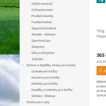
Tip
Odčervení psů
Ochranná mast
Posílení imunity
Posílení ledvin
Separační úzkost
150g 
Shitake - Shiimun
Happe
Sportovní psi
klíšť
Průmě
Šampony
hodno
Ušní a oční péče
365
produ
Zažívání
je
Měrná
243,33
5,0
Krmivo a doplňky stravy pro kočky
cena:
z
D
Granule pro kočky
5
hvězdi
Konzervy pro kočky
Měkké 
Pamlsky pro kočky
podpor
Doplňky a vitamíny pro kočky
proti 
Speciál
Shitake - Shiimun
změnu 
Krmivo pro ryby
způsob