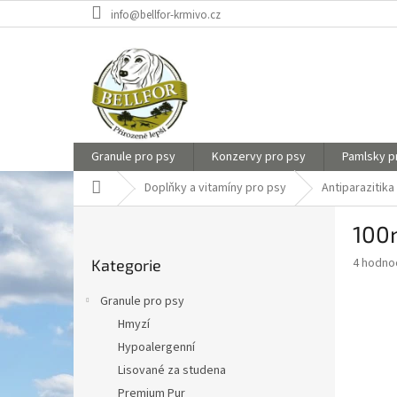
Přejít
info@bellfor-krmivo.cz
na
obsah
Granule pro psy
Konzervy pro psy
Pamlsky p
Domů
Doplňky a vitamíny pro psy
Antiparazitika
P
100m
o
Přeskočit
s
Průměr
4 hodno
Kategorie
kategorie
t
hodnoce
r
produkt
Granule pro psy
a
je
Hmyzí
4,5
n
z
Hypoalergenní
n
5
í
Lisované za studena
hvězdič
p
Premium Pur