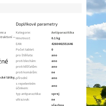
Doplňkové parametry
ami a
Kategorie
:
Antiparazitika
atraktivní —
Hmotnost
:
0.1 kg
EAN
:
4260441551646
Počet tablet
:
0
pro štěňata
:
ano
žné
proti blechám
:
ano
proti klíšťatům
:
ano
proti komárům
:
ne
ické látky
,
přírodní
:
ano
s repelentním
ano
účinkem
:
typ antiparazitika
:
sprej
ultrazvuk
:
ne
všechna