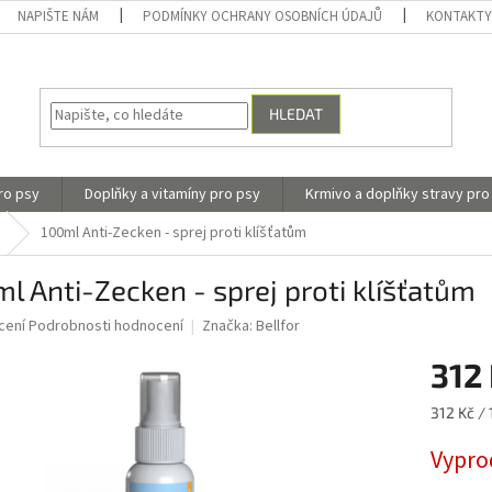
NAPIŠTE NÁM
PODMÍNKY OCHRANY OSOBNÍCH ÚDAJŮ
KONTAKT
HLEDAT
ro psy
Doplňky a vitamíny pro psy
Krmivo a doplňky stravy pro
100ml Anti-Zecken - sprej proti klíšťatům
l Anti-Zecken - sprej proti klíšťatům
né
cení
Podrobnosti hodnocení
Značka:
Bellfor
ní
312
u
Měrná
312 Kč / 
cena:
Vypro
ek.