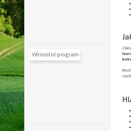
Ja
Zákl
Věrnostní program
laur
kok
Mnoh
využí
Hl