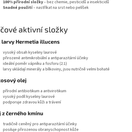
100% přírodní složky
– bez chemie, pesticidů a insekticidů
Snadné použití
– nastříkat na srst nebo pelíšek
íčové aktivní složky
 larvy Hermetia illucens
vysoký obsah kyseliny laurové
přirozené antimikrobiální a antiparazitární účinky
ideální poměr vápníku a fosforu (2:1)
larvy ukládají minerály a bílkoviny, jsou nutričně velmi bohaté
osový olej
přírodní antibiotikum a antivirotikum
vysoký podíl kyseliny laurové
podporuje zdravou kůži a trávení
j z černého kmínu
tradičně ceněný pro antiparazitární účinky
posiluje přirozenou obranyschopnost kůže