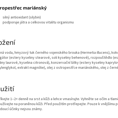
ropestřec mariánský
silný antioxidant (silybin)
podporuje játra a celkovou vitalitu organismu
ožení
ěná voda, hmyzový tuk černého vojenského brouka (Hermetia illucens), kok
gátor (estery kyseliny stearové, soli kyseliny behenové), rozpouštědlo (e
iny laurové, kyselina citronová), konzervační látky (estery kyseliny kaprylo
ylenglykol, extrakt magnólie), olej z ostropestřce mariánského, olej z čern
užití
íkejte 1–2× denně na srst a kůži a lehce vmasírujte. Vyhněte se očím a tlam
užívejte na poraněnou kůži. Před použitím protřepejte. Pouze k vnějšímu po
doucí účinky nejsou známy.