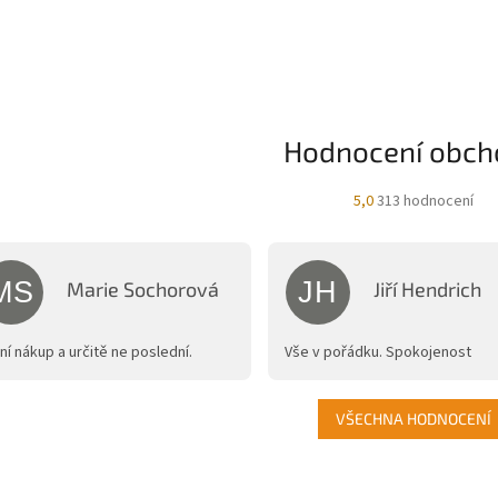
Hodnocení obch
Průměrné
5,0
313 hodnocení
hodnocení
obchodu
je
5,0
MS
JH
Marie Sochorová
Jiří Hendrich
z
Hodnocení obchodu je 5 z 5 hvězdiček.
Hodnocení obchodu 
5
hvězdiček.
ní nákup a určitě ne poslední.
Vše v pořádku. Spokojenost
VŠECHNA HODNOCENÍ