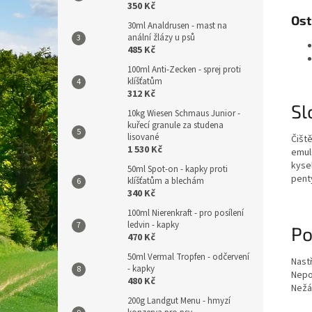
350 Kč
Ost
30ml Analdrusen - mast na
anální žlázy u psů
485 Kč
100ml Anti-Zecken - sprej proti
klíšťatům
312 Kč
Sl
10kg Wiesen Schmaus Junior -
kuřecí granule za studena
lisované
Čišt
1 530 Kč
emul
kysel
50ml Spot-on - kapky proti
pent
klíšťatům a blechám
340 Kč
100ml Nierenkraft - pro posílení
ledvin - kapky
Po
470 Kč
50ml Vermal Tropfen - odčervení
Nastř
- kapky
Nepo
480 Kč
Nežá
200g Landgut Menu - hmyzí