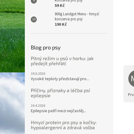
konzerva pro psy
59 Kč
800g Landgut Menu - hmyzí
konzerva pro psy
190 Kč
Blog pro psy
Pitný režim u psů v horku: jak
předejít přehřátí
19.6.2026
Vysoké teploty představují pro...
Příčiny, příznaky a léčba psí
Prv
epilepsie
24.4.2026
Epilepsie patří mezi nejčastěj...
Hmyzí protein pro psy a kočky:
hypoalergenní a zdravá volba