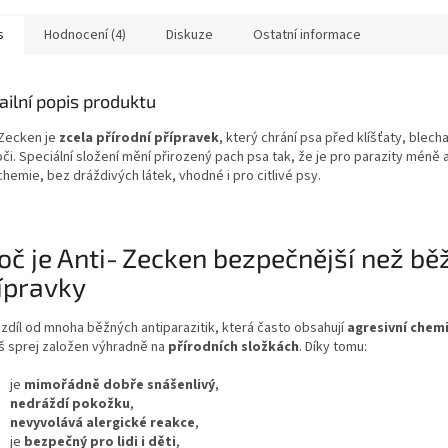
a...
s
Hodnocení (4)
Diskuze
Ostatní informace
ailní popis produktu
‑Zecken je
zcela přírodní přípravek
, který chrání psa před klíšťaty, blech
či. Speciální složení mění přirozený pach psa tak, že je pro parazity méně 
hemie, bez dráždivých látek, vhodné i pro citlivé psy.
oč je Anti‑Zecken bezpečnější než bě
ípravky
ozdíl od mnoha běžných antiparazitik, která často obsahují
agresivní chem
áš sprej založen výhradně na
přírodních složkách
. Díky tomu:
je
mimořádně dobře snášenlivý
,
nedráždí pokožku
,
nevyvolává alergické reakce
,
je
bezpečný pro lidi i děti
,