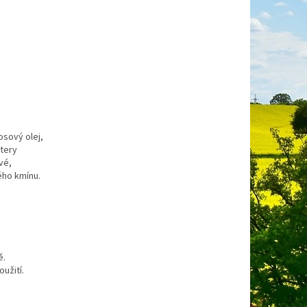
osový olej,
stery
vé,
ého kmínu.
ě.
užití.