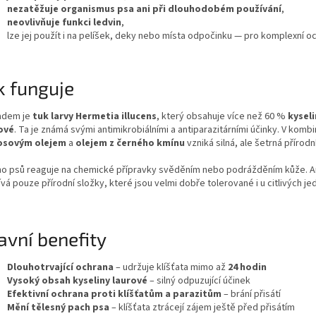
nezatěžuje organismus psa ani při dlouhodobém používání
,
neovlivňuje funkci ledvin
,
lze jej použít i na pelíšek, deky nebo místa odpočinku — pro komplexní o
k funguje
adem je
tuk larvy Hermetia illucens
, který obsahuje více než 60 %
kyseli
ové
. Ta je známá svými antimikrobiálními a antiparazitárními účinky. V kombi
osovým olejem
a
olejem z černého kmínu
vzniká silná, ale šetrná přírodn
o psů reaguje na chemické přípravky svěděním nebo podrážděním kůže. A
vá pouze přírodní složky, které jsou velmi dobře tolerované i u citlivých jed
avní benefity
Dlouhotrvající ochrana
– udržuje klíšťata mimo až
24 hodin
Vysoký obsah kyseliny laurové
– silný odpuzující účinek
Efektivní ochrana proti klíšťatům a parazitům
– brání přisátí
Mění tělesný pach psa
– klíšťata ztrácejí zájem ještě před přisátím