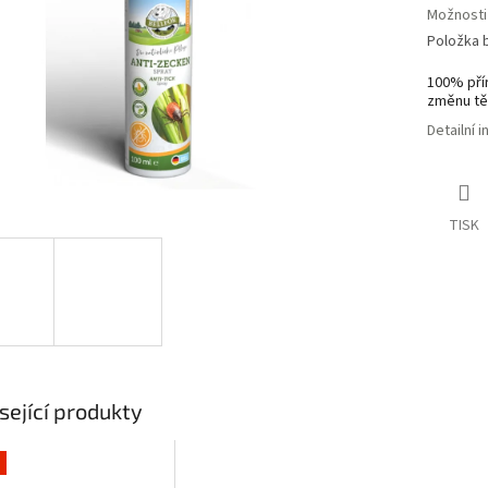
Možnosti
Položka 
100% přír
změnu tě
Detailní 
TISK
sející produkty