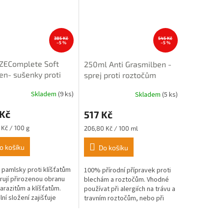
385 Kč
545 Kč
–5 %
–5 %
ZEComplete Soft
250ml Anti Grasmilben -
n- sušenky proti
sprej proti roztočům
atům a parazitům
Skladem
(9 ks)
Skladem
(5 ks)
rné
Průměrné
cení
hodnocení
 Kč
517 Kč
ktu
produktu
je
Měrná
 Kč / 100 g
206,80 Kč / 100 ml
3,5
cena:
z
o košíku
Do košíku
5
ček.
hvězdiček.
pamlsky proti klíšťatům
100% přírodní přípravek proti
ují přirozenou obranu
blechám a roztočům. Vhodné
parazitům a klíšťatům.
používat při alergiích na trávu a
ní složení zajišťuje
travním roztočům, nebo při
tělesného pachu psa a
svrabu u psa.
uje tak odpuzování