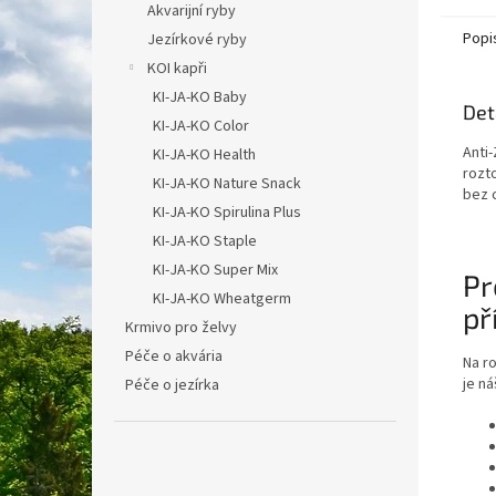
Akvarijní ryby
klíšťat 
Popi
Jezírkové ryby
KOI kapři
KI-JA-KO Baby
Det
KI-JA-KO Color
Anti
KI-JA-KO Health
rozto
KI-JA-KO Nature Snack
bez c
KI-JA-KO Spirulina Plus
KI-JA-KO Staple
KI-JA-KO Super Mix
Pr
KI-JA-KO Wheatgerm
př
Krmivo pro želvy
Péče o akvária
Na r
je n
Péče o jezírka