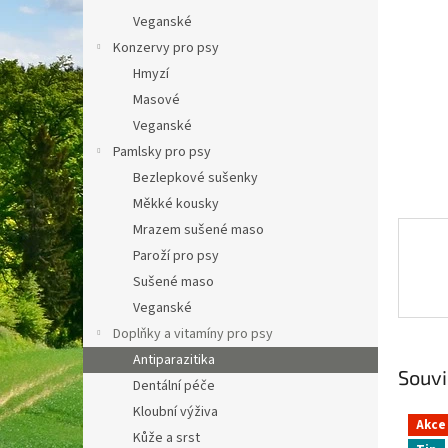
a
Veganské
n
Konzervy pro psy
e
Hmyzí
l
Masové
Veganské
Pamlsky pro psy
Bezlepkové sušenky
Měkké kousky
Mrazem sušené maso
Paroží pro psy
Sušené maso
Veganské
Doplňky a vitamíny pro psy
Antiparazitika
Souvi
Dentální péče
Kloubní výživa
Akce
Kůže a srst