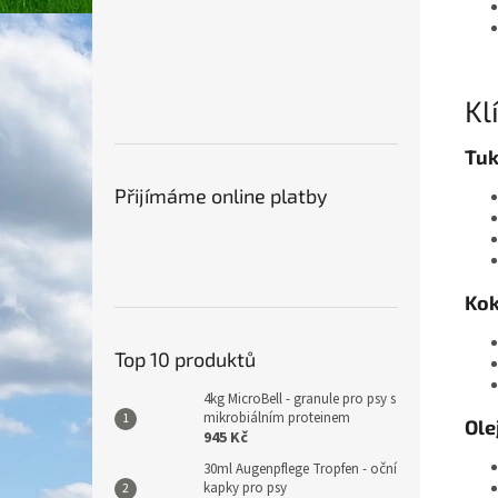
Kl
Tuk
Přijímáme online platby
Kok
Top 10 produktů
4kg MicroBell - granule pro psy s
mikrobiálním proteinem
Ole
945 Kč
30ml Augenpflege Tropfen - oční
kapky pro psy