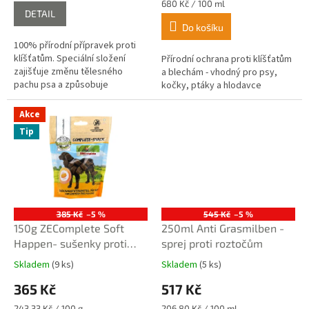
4,5
cena:
Měrná
680 Kč / 100 ml
DETAIL
z
cena:
Do košíku
5
hvězdiček.
100% přírodní přípravek proti
klíšťatům. Speciální složení
Přírodní ochrana proti klíšťatům
zajišťuje změnu tělesného
a blechám - vhodný pro psy,
pachu psa a způsobuje
kočky, ptáky a hlodavce
odpuzování klíšťat.
Akce
Tip
385 Kč
–5 %
545 Kč
–5 %
150g ZEComplete Soft
250ml Anti Grasmilben -
Happen- sušenky proti
sprej proti roztočům
klíšťatům a parazitům
Skladem
(9 ks)
Skladem
(5 ks)
Průměrné
Průměrné
hodnocení
hodnocení
365 Kč
517 Kč
produktu
produktu
je
je
Měrná
Měrná
243,33 Kč / 100 g
206,80 Kč / 100 ml