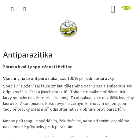
Přejít
NÁKUP
na
obsah
KOŠÍK
Antiparazitika
Záruka kvality společnosti Bellfor
Všechny naše antiparazitika jsou 100% přírodní přípravky.
Speciální složení zajišťuje změnu tělesného pachu psa a způsobuje tak
odpuzování klíšťat a jiných parazitů. Toho se dosáhne přidáním tuku
larvy mouchy (lat. Hermetia illucens). Ta obsahuje více než 60% kyseliny
laurové. V kombinaci s kokosovým a černým kmínovým olejem jsou
tedy přípravky ideální přírodní alternativa k obraně proti parazitům.
Mnoho psů reaguje svěděním, žaludečními, nebo střevními problémy
na chemické přípravky proti parazitům.