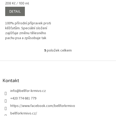
je
Měrná
208 Kč / 100 ml
4,0
cena:
DETAIL
z
5
hvězdiček.
100% přírodní přípravek proti
klíšťatům. Speciální složení
zajišťuje změnu tělesného
pachu psa a způsobuje tak
odpuzování klíšťat a jiných
parazitů.
5
položek celkem
O
v
l
Z
á
á
d
p
a
a
Kontakt
c
t
í
info
@
bellfor-krmivo.cz
í
p
r
+420 774 681 779
v
https://www.facebook.com/bellforkrmivo
k
y
bellforkrmivo.cz/