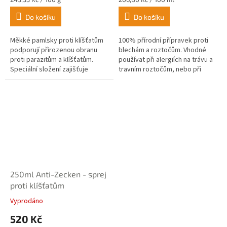
5,0
3,5
cena:
cena:
z
z
Do košíku
Do košíku
5
5
hvězdiček.
hvězdiček.
Měkké pamlsky proti klíšťatům
100% přírodní přípravek proti
podporují přirozenou obranu
blechám a roztočům. Vhodné
proti parazitům a klíšťatům.
používat při alergiích na trávu a
Speciální složení zajišťuje
travním roztočům, nebo při
změnu tělesného pachu psa a
svrabu u psa.
způsobuje tak odpuzování
klíšťat a...
250ml Anti-Zecken - sprej
proti klíšťatům
Vyprodáno
Průměrné
hodnocení
520 Kč
produktu