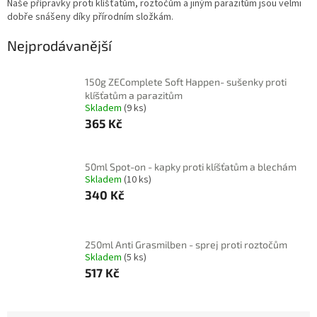
Naše přípravky proti klíšťatům, roztočům a jiným parazitům jsou velmi
dobře snášeny díky přírodním složkám.
Nejprodávanější
150g ZEComplete Soft Happen- sušenky proti
klíšťatům a parazitům
Skladem
(9 ks)
365 Kč
50ml Spot-on - kapky proti klíšťatům a blechám
Skladem
(10 ks)
340 Kč
250ml Anti Grasmilben - sprej proti roztočům
Skladem
(5 ks)
517 Kč