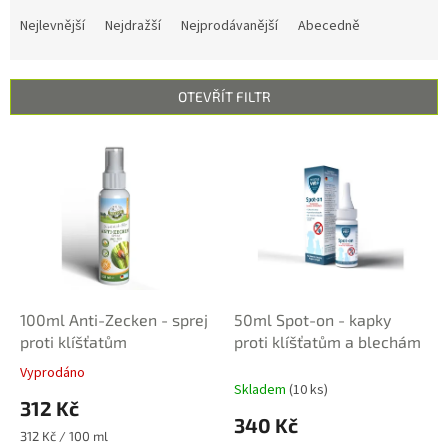
Ř
a
Nejlevnější
Nejdražší
Nejprodávanější
Abecedně
z
e
n
OTEVŘÍT FILTR
í
p
V
r
ý
o
p
d
i
u
s
k
p
t
r
ů
o
d
100ml Anti-Zecken - sprej
50ml Spot-on - kapky
u
proti klíšťatům
proti klíšťatům a blechám
k
Vyprodáno
Průměrné
t
Skladem
(10 ks)
hodnocení
312 Kč
ů
produktu
340 Kč
je
Měrná
312 Kč / 100 ml