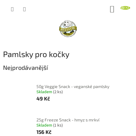
Přejít
NÁKUP
na
obsah
KOŠÍK
Pamlsky pro kočky
Nejprodávanější
50g Veggie Snack - veganské pamlsky
Skladem
(2 ks)
49 Kč
25g Freeze Snack - hmyz s mrkví
Skladem
(1 ks)
156 Kč