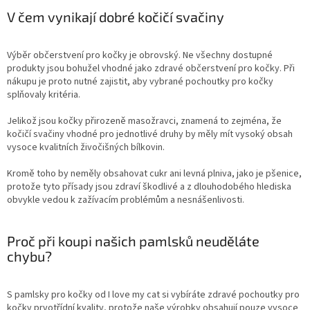
v
l
V čem vynikají dobré kočičí svačiny
á
d
a
Výběr občerstvení pro kočky je obrovský. Ne všechny dostupné
c
produkty jsou bohužel vhodné jako zdravé občerstvení pro kočky. Při
í
nákupu je proto nutné zajistit, aby vybrané pochoutky pro kočky
p
splňovaly kritéria.
r
v
Jelikož jsou kočky přirozeně masožravci, znamená to zejména, že
k
kočičí svačiny vhodné pro jednotlivé druhy by měly mít vysoký obsah
y
vysoce kvalitních živočišných bílkovin.
v
ý
Kromě toho by neměly obsahovat cukr ani levná plniva, jako je pšenice,
p
protože tyto přísady jsou zdraví škodlivé a z dlouhodobého hlediska
i
obvykle vedou k zažívacím problémům a nesnášenlivosti.
s
u
Proč při koupi našich pamlsků neuděláte
chybu?
S pamlsky pro kočky od I love my cat si vybíráte zdravé pochoutky pro
kočky prvotřídní kvality, protože naše výrobky obsahují pouze vysoce