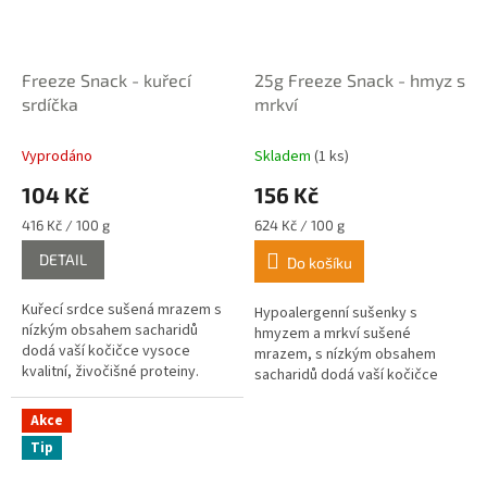
Freeze Snack - kuřecí
25g Freeze Snack - hmyz s
srdíčka
mrkví
Vyprodáno
Skladem
(1 ks)
104 Kč
156 Kč
Měrná
Měrná
416 Kč / 100 g
624 Kč / 100 g
cena:
cena:
DETAIL
Do košíku
Kuřecí srdce sušená mrazem s
Hypoalergenní sušenky s
nízkým obsahem sacharidů
hmyzem a mrkví sušené
dodá vaší kočičce vysoce
mrazem, s nízkým obsahem
kvalitní, živočišné proteiny.
sacharidů dodá vaší kočičce
vysoce kvalitní, živočišné
proteiny.
Akce
Tip