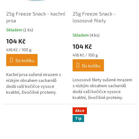
25g Freeze Snack - kachní
25g Freeze Snack -
prsa
lososové filety
Skladem
(1 ks)
Průměrné
Skladem
(4 ks)
hodnocení
104 Kč
produktu
104 Kč
je
Měrná
416 Kč / 100 g
5,0
cena:
Měrná
416 Kč / 100 g
z
cena:
Do košíku
Do košíku
5
hvězdiček.
Kachní prsa sušená mrazem s
Lososové filety sušené mrazem
nízkým obsahem sacharidů
s nízkým obsahem sacharidů
dodá vaší kočičce vysoce
dodá vaší kočičce vysoce
kvalitní, živočišné proteiny.
kvalitní, živočišné proteiny.
Akce
Tip