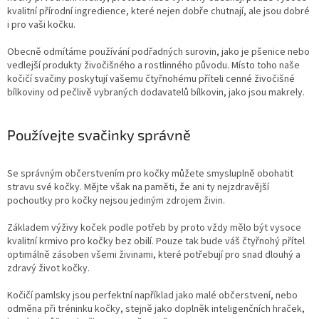
kvalitní přírodní ingredience, které nejen dobře chutnají, ale jsou dobré
i pro vaši kočku.
Obecně odmítáme používání podřadných surovin, jako je pšenice nebo
vedlejší produkty živočišného a rostlinného původu. Místo toho naše
kočičí svačiny poskytují vašemu čtyřnohému příteli cenné živočišné
bílkoviny od pečlivě vybraných dodavatelů bílkovin, jako jsou makrely.
Používejte svačinky správně
Se správným občerstvením pro kočky můžete smysluplně obohatit
stravu své kočky. Mějte však na paměti, že ani ty nejzdravější
pochoutky pro kočky nejsou jediným zdrojem živin.
Základem výživy koček podle potřeb by proto vždy mělo být vysoce
kvalitní krmivo pro kočky bez obilí. Pouze tak bude váš čtyřnohý přítel
optimálně zásoben všemi živinami, které potřebují pro snad dlouhý a
zdravý život kočky.
Kočičí pamlsky jsou perfektní například jako malé občerstvení, nebo
odměna při tréninku kočky, stejně jako doplněk inteligenčních hraček,