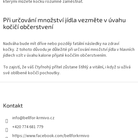
kterými můžete kočku rozumně zaměstnat.
Při určování množství jídla vezměte v úvahu
kočičí občerstvení
Nadváha bude mít dříve nebo později fatální následky na zdraví
kočky. Z tohoto důvodu je důležité při určování množství jídla v hlavních
jídlech vzít v úvahu kalorie přijaté kočičím občerstvením.
To zajistí, že váš čtyřnohý přítel zůstane štíhlý a vitální, i když si užívá
své oblíbené kočičí pochoutky.
Z
á
p
a
Kontakt
t
info
@
bellfor-krmivo.cz
í
+420 774 681 779
https://www.facebook.com/bellforkrmivo