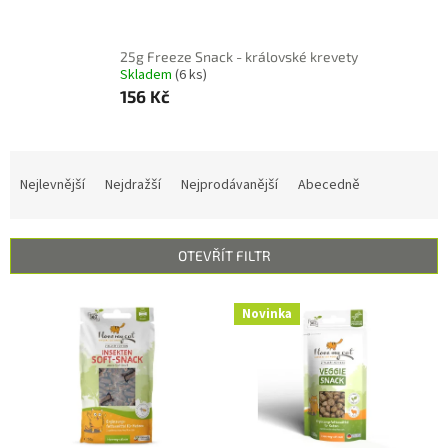
25g Freeze Snack - královské krevety
Skladem
(6 ks)
156 Kč
Ř
a
Nejlevnější
Nejdražší
Nejprodávanější
Abecedně
z
e
n
OTEVŘÍT FILTR
í
p
V
r
Novinka
ý
o
p
d
i
u
s
k
p
t
r
ů