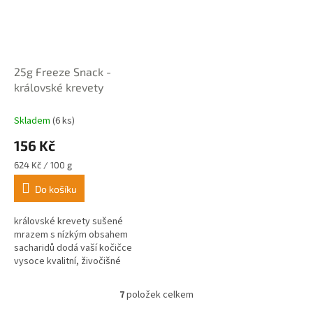
25g Freeze Snack -
královské krevety
Skladem
(6 ks)
156 Kč
Měrná
624 Kč / 100 g
cena:
Do košíku
královské krevety sušené
mrazem s nízkým obsahem
sacharidů dodá vaší kočičce
vysoce kvalitní, živočišné
proteiny.
7
položek celkem
O