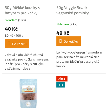
o
d
50g Měkké kousky s
50g Veggie Snack -
u
hmyzem pro kočky
veganské pamlsky
k
Skladem
(1 ks)
Průměrné
t
Skladem
(2 ks)
hodnocení
40 Kč
ů
produktu
49 Kč
je
Měrná
80 Kč / 100 g
5,0
cena:
Do košíku
z
Do košíku
5
Lehký, hypoalergenní a moderní
hvězdiček.
Zdravá a obzvláště chutná
pamlsek na bázi mikrobiálního
svačinka pro kočky s hmyzem.
proteinu. Ideální pro alergické
Ideální pro kočky s citlivým
kočky.
zažíváním, nebo s
potravinovými alergiemi. Bez
umělých přísad.
Akce
Tip