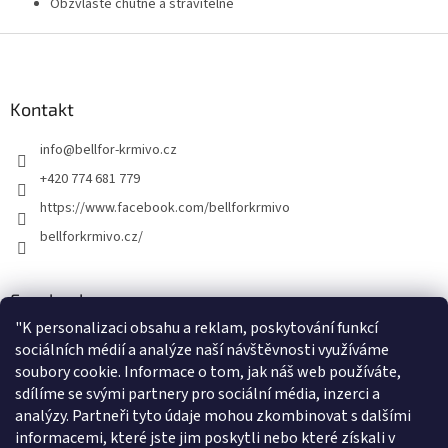
Obzvláště chutné a stravitelné
Z
á
p
a
Kontakt
t
info
@
bellfor-krmivo.cz
í
+420 774 681 779
https://www.facebook.com/bellforkrmivo
bellforkrmivo.cz/
Facebook
"
K personalizaci obsahu a reklam, poskytování funkcí
sociálních médií a analýze naší návštěvnosti využíváme
soubory cookie. Informace o tom, jak náš web používáte,
sdílíme se svými partnery pro sociální média, inzerci a
Instagram
analýzy. Partneři tyto údaje mohou zkombinovat s dalšími
informacemi, které jste jim poskytli nebo které získali v