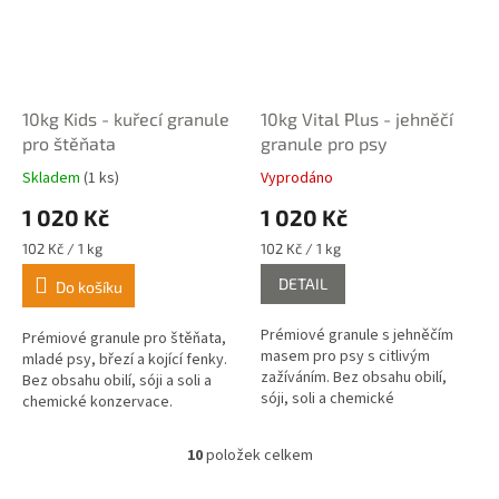
10kg Kids - kuřecí granule
10kg Vital Plus - jehněčí
pro štěňata
granule pro psy
Skladem
(1 ks)
Vyprodáno
Průměrné
Průměrné
hodnocení
hodnocení
1 020 Kč
1 020 Kč
produktu
produktu
je
je
Měrná
Měrná
102 Kč / 1 kg
102 Kč / 1 kg
4,5
4,3
cena:
cena:
DETAIL
z
z
Do košíku
5
5
hvězdiček.
hvězdiček.
Prémiové granule s jehněčím
Prémiové granule pro štěňata,
masem pro psy s citlivým
mladé psy, březí a kojící fenky.
zažíváním. Bez obsahu obilí,
Bez obsahu obilí, sóji a soli a
sóji, soli a chemické
chemické konzervace.
konzervace.
10
položek celkem
O
v