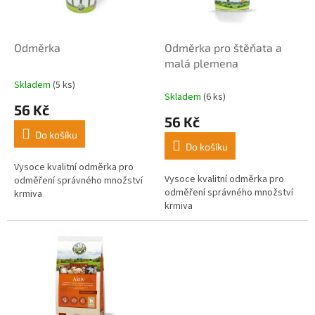
p
t
r
ů
o
d
Odměrka
Odměrka pro štěňata a
u
malá plemena
k
Skladem
(5 ks)
Průměrné
t
Skladem
(6 ks)
hodnocení
56 Kč
ů
produktu
56 Kč
je
Do košíku
4,5
Do košíku
z
5
Vysoce kvalitní odměrka pro
Vysoce kvalitní odměrka pro
hvězdiček.
odměření správného množství
odměření správného množství
krmiva
krmiva