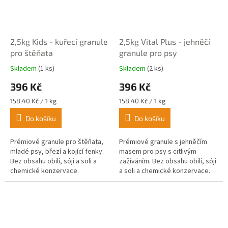
2,5kg Kids - kuřecí granule
2,5kg Vital Plus - jehněčí
pro štěňata
granule pro psy
Skladem
(1 ks)
Skladem
(2 ks)
Průměrné
Průměrné
hodnocení
hodnocení
396 Kč
396 Kč
produktu
produktu
je
je
Měrná
Měrná
158,40 Kč / 1 kg
158,40 Kč / 1 kg
5,0
5,0
cena:
cena:
z
z
Do košíku
Do košíku
5
5
hvězdiček.
hvězdiček.
Prémiové granule pro štěňata,
Prémiové granule s jehněčím
mladé psy, březí a kojící fenky.
masem pro psy s citlivým
Bez obsahu obilí, sóji a soli a
zažíváním. Bez obsahu obilí, sóji
chemické konzervace.
a soli a chemické konzervace.