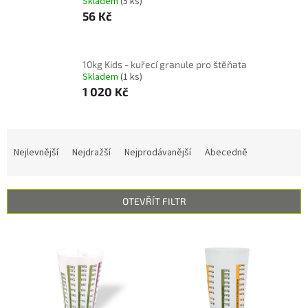
Skladem
(5 ks)
56 Kč
10kg Kids - kuřecí granule pro štěňata
Skladem
(1 ks)
1 020 Kč
Ř
a
Nejlevnější
Nejdražší
Nejprodávanější
Abecedně
z
e
n
OTEVŘÍT FILTR
í
p
V
r
ý
o
p
d
i
u
s
k