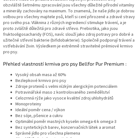
obzvláště šetrnému zpracování jsou všechny důležité přírodní vitamíny
a minerály zachovány na maximum. To znamená, že naše jídlo je dobrou
volbou pro všechny majitele psů, kteří si cení přirozené a zdravé stravy
pro svého psa. Vláknina z různých ingrediencí stimuluje trávení, a je
proto zvláště důležitá pro zdravé střevo. Prebiotika, jako jsou
fruktooligosacharidy (FOS), navíc slouží jako zdroj potravy pro dobré a
užitečné střevní bakterie (bifidobakterie). Společně podporují trávení a
vstřebávání živin. Výsledkem je extrémně stravitelné
prémiové krmivo
pro psy.
Přehled vlastností krmiva pro psy Bellfor Pur Premium
:
Vysoký obsah masa až 60%
Bezlepkové krmivo pro psy
Zdroje proteinů s velmi nízkým alergickým potenciálem
Potravinářské maso z kontrolovaného zemědělství
Celozrnná rýže jako vysoce kvalitní zdroj uhlohydrátů
Monoproteiny
Ideální poměr cena / výkon
Bez sóje, pšenice a cukru
Optimální poměr mastných kyselin omega-6 k omega-3
Bez syntetických barev, konzervačních látek a aromat
Správné jídlo pro všechna plemena