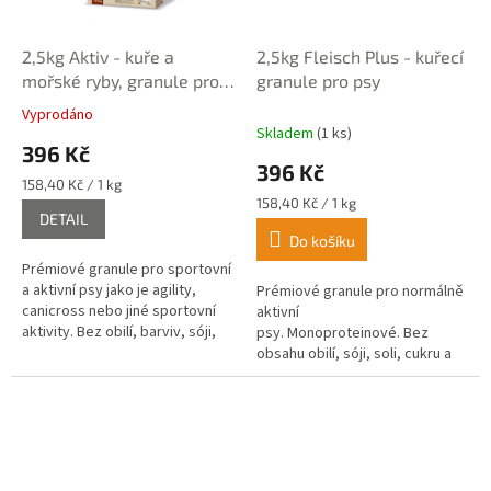
2,5kg Aktiv - kuře a
2,5kg Fleisch Plus - kuřecí
mořské ryby, granule pro
granule pro psy
psy
Vyprodáno
Průměrné
Skladem
(1 ks)
hodnocení
396 Kč
produktu
396 Kč
je
Měrná
158,40 Kč / 1 kg
5,0
cena:
Měrná
158,40 Kč / 1 kg
DETAIL
z
cena:
Do košíku
5
hvězdiček.
Prémiové granule pro sportovní
a aktivní psy jako je agility,
Prémiové granule pro normálně
canicross nebo jiné sportovní
aktivní
aktivity. Bez obilí, barviv, sóji,
psy. Monoproteinové. Bez
cukru a chemické konzervace.
obsahu obilí, sóji, soli, cukru a
chemické konzervace.