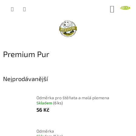
Přejít
NÁKUP
na
obsah
KOŠÍK
Premium Pur
Nejprodávanější
Odměrka pro štěňata a malá plemena
Skladem
(6 ks)
56 Kč
Odměrka