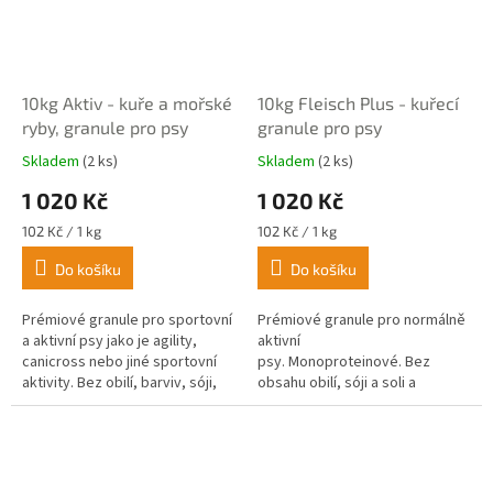
10kg Aktiv - kuře a mořské
10kg Fleisch Plus - kuřecí
ryby, granule pro psy
granule pro psy
Skladem
(2 ks)
Skladem
(2 ks)
Průměrné
Průměrné
hodnocení
hodnocení
1 020 Kč
1 020 Kč
produktu
produktu
je
je
Měrná
Měrná
102 Kč / 1 kg
102 Kč / 1 kg
5,0
5,0
cena:
cena:
z
z
Do košíku
Do košíku
5
5
hvězdiček.
hvězdiček.
Prémiové granule pro sportovní
Prémiové granule pro normálně
a aktivní psy jako je agility,
aktivní
canicross nebo jiné sportovní
psy. Monoproteinové. Bez
aktivity. Bez obilí, barviv, sóji,
obsahu obilí, sóji a soli a
cukru a chemické konzervace.
chemické konzervace.