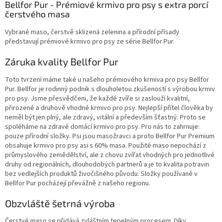
l
Bellfor Pur - Prémiové krmivo pro psy s extra porcí
á
čerstvého masa
d
a
Vybrané maso, čerstvě sklizená zelenina a přírodní přísady
c
představují
prémiové krmivo
pro psy ze série Bellfor Pur.
í
p
Záruka kvality Bellfor Pur
r
v
Toto tvrzení máme také u našeho
prémiového krmiva pro psy
Bellfor
k
Pur. Bellfor je rodinný podnik s dlouholetou zkušeností s výrobou krmiv
y
pro psy. Jsme přesvědčeni, že každé zvíře si zaslouží kvalitní,
v
přirozené a druhově vhodné krmivo pro psy. Nejlepší přítel člověka by
ý
neměl být jen plný, ale zdravý, vitální a především šťastný. Proto se
p
spoléháme na zdravé domácí
krmivo pro psy
. Pro nás to zahrnuje:
i
pouze přírodní složky. Psi jsou masožravci a proto Bellfor Pur
Premium
s
obsahuje krmivo pro psy
asi s 60% masa. Použité maso nepochází z
u
průmyslového zemědělství, ale z chovu zvířat vhodných pro jednotlivé
druhy od regionálních, dlouhodobých partnerů a je to kvalita potravin
bez vedlejších produktů živočišného původu. Složky používané v
Bellfor Pur pocházejí převážně z našeho regionu.
Obzvláště šetrná výroba
Čerstvé maso se přidává zvláštním tepelným procesem. Díky