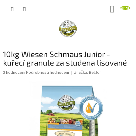
Přejít
NÁKUP
na
obsah
KOŠÍK
10kg Wiesen Schmaus Junior -
kuřecí granule za studena lisované
Průměrné
2 hodnocení
Podrobnosti hodnocení
Značka:
Bellfor
hodnocení
produktu
je
5,0
z
5
hvězdiček.