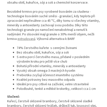
obsahu obilí, kukuřice, sóji a soli a chemické konzervace.
Bezobilné krmivo pro psy vyrobené lisováním za studena -
technologie lisováním suché směsi - granulací, kdy teplota při
zpracování nepřesáhne cca 45 °C, díky tomu si všechny vitamíny,
minerály a antioxidanty zachovají svou podobu. Díky této
technologii granule po namočení nenabobtnají a nenutí k
nadýmání. Po slisování mají granule o 30% menší objem, nežli
krmiva
extrudovaná
. Výborná alternativa k BARF
74% čerstvého
kuřete s cennými živinami
Bez obsahu obilí, kukuřice, sóji a soli
S extra porcí čerstvého masa, přidané v posledním
výrobním kroku pro ještě více chuti
Bohatá přírodní vitamíny, minerály a antioxidanty
Vysoký obsah omega-3 mastných kyselin
Prebiotika zvyšují účinnost imunitního systému
Kvalitní potraviny bez masového odpadu
Ideální pro psy citlivé na zažívání, velmi stravitelné
Polodlouhé, tenké a měkké kroketky, velikost cca 1 cm
Složení:
Kuřecí, čerstvě sklizené brambory, čerstvě sklizené sladké
brambory, čerstvě sklizený hrášek, drůbeží tuk, lososový olej,