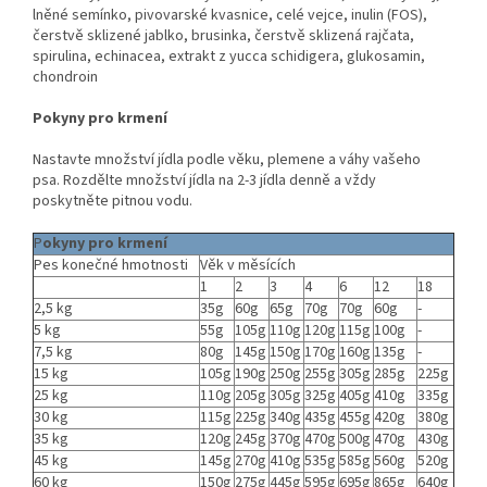
lněné semínko, pivovarské kvasnice, celé vejce, inulin (FOS),
čerstvě sklizené jablko, brusinka, čerstvě sklizená rajčata,
spirulina, echinacea, extrakt z yucca schidigera, glukosamin,
chondroin
Pokyny pro krmení
Nastavte množství jídla podle věku, plemene a váhy vašeho
psa. Rozdělte množství jídla na 2-3 jídla denně a vždy
poskytněte pitnou vodu.
P
okyny pro krmení
Pes konečné hmotnosti
Věk v měsících
1
2
3
4
6
12
18
2,5 kg
35g
60g
65g
70g
70g
60g
-
5 kg
55g
105g
110g
120g
115g
100g
-
7,5 kg
80g
145g
150g
170g
160g
135g
-
15 kg
105g
190g
250g
255g
305g
285g
225g
25 kg
110g
205g
305g
325g
405g
410g
335g
30 kg
115g
225g
340g
435g
455g
420g
380g
35 kg
120g
245g
370g
470g
500g
470g
430g
45 kg
145g
270g
410g
535g
585g
560g
520g
60 kg
150g
275g
445g
595g
695g
865g
640g