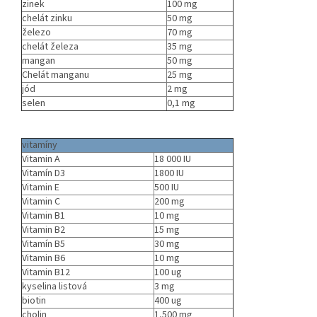
zinek
100 mg
chelát zinku
50 mg
železo
70 mg
chelát železa
35 mg
mangan
50 mg
Chelát manganu
25 mg
jód
2 mg
selen
0,1 mg
vitamíny
Vitamin A
18 000 IU
Vitamín D3
1800 IU
Vitamin E
500 IU
Vitamin C
200 mg
Vitamin B1
10 mg
Vitamin B2
15 mg
Vitamín B5
30 mg
Vitamin B6
10 mg
Vitamin B12
100 ug
kyselina listová
3 mg
biotin
400 ug
cholin
1,500 mg