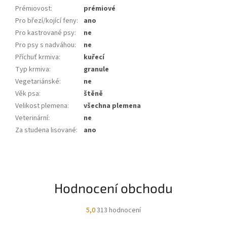
Prémiovost
:
prémiové
Pro březí/kojící feny
:
ano
Pro kastrované psy
:
ne
Pro psy s nadváhou
:
ne
Příchuť krmiva
:
kuřecí
Typ krmiva
:
granule
Vegetariánské
:
ne
Věk psa
:
štěně
Velikost plemena
:
všechna plemena
Veterinární
:
ne
Za studena lisované
:
ano
Hodnocení obchodu
Průměrné
5,0
313 hodnocení
hodnocení