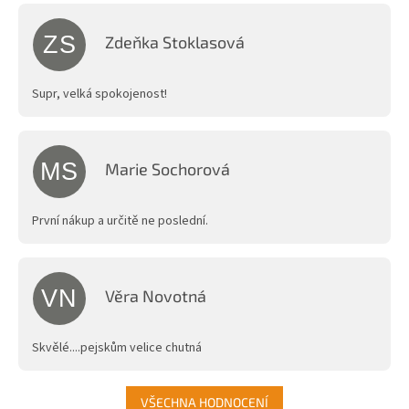
obchodu
je
5,0
ZS
Zdeňka Stoklasová
z
Hodnocení obchodu je 5 z 5 hvězdiček.
5
hvězdiček.
Supr, velká spokojenost!
MS
Marie Sochorová
Hodnocení obchodu je 5 z 5 hvězdiček.
První nákup a určitě ne poslední.
VN
Věra Novotná
Hodnocení obchodu je 5 z 5 hvězdiček.
Skvělé....pejskům velice chutná
VŠECHNA HODNOCENÍ