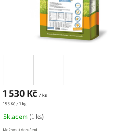
1 530 Kč
/ ks
Měrná
153 Kč / 1 kg
cena:
Skladem
(1 ks)
Možnosti doručení