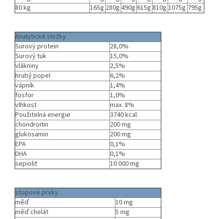
80 kg
165g
280g
490g
615g
810g
1075g
795g
Analytické složky
Surový protein
28,0%
Surový tuk
15,0%
vlákniny
2,5%
hrubý popel
6,2%
vápník
1,4%
fosfor
1,0%
vlhkost
max. 8%
Použitelná energie
3740 kcal
chondroitin
200 mg
glukosamin
200 mg
EPA
0,1%
DHA
0,1%
sepiolit
10 000 mg
stopové prvky
měď
10 mg
měď chelát
5 mg