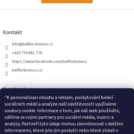
Z
á
p
a
Kontakt
t
info
@
bellfor-krmivo.cz
í
+420 774 681 779
https://www.facebook.com/bellforkrmivo
bellforkrmivo.cz/
Facebook
"
K personalizaci obsahu a reklam, poskytování funkcí
sociálních médií a analýze naší návštěvnosti využíváme
soubory cookie. Informace o tom, jak náš web používáte,
sdílíme se svými partnery pro sociální média, inzerci a
Instagram
analýzy. Partneři tyto údaje mohou zkombinovat s dalšími
informacemi, které jste jim poskytli nebo které získali v