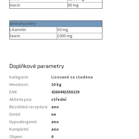
niacin
60 mg
aminokyseliny
L-karnitin
50 mg
taurin
1000 mg
Doplňkové parametry
Kategorie
:
Lisované za studena
Hmotnost
:
10 kg
EAN
:
4260441550229
Aktivita psa
:
střední
Bezobilná receptura
:
ano
Dietní
:
ne
Hypoalergenní
:
ano
Kompletní
:
ano
Objem
:
0