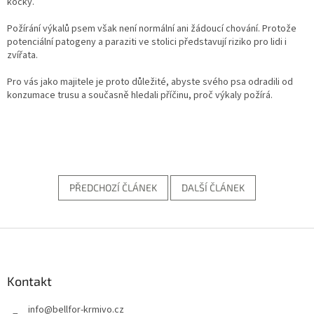
kočky.
Požírání výkalů psem však není normální ani žádoucí chování. Protože
potenciální patogeny a paraziti ve stolici představují riziko pro lidi i
zvířata.
Pro vás jako majitele je proto důležité, abyste svého psa odradili od
konzumace trusu a současně hledali příčinu, proč výkaly požírá.
PŘEDCHOZÍ ČLÁNEK
DALŠÍ ČLÁNEK
Z
á
p
a
Kontakt
t
info
@
bellfor-krmivo.cz
í