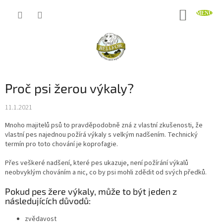
Přejít
NÁKUP
na
obsah
KOŠÍK
Proč psi žerou výkaly?
11.1.2021
Mnoho majitelů psů to pravděpodobně zná z vlastní zkušenosti, že
vlastní pes najednou požírá výkaly s velkým nadšením. Technický
termín pro toto chování je koprofagie.
Přes veškeré nadšení, které pes ukazuje, není požírání výkalů
neobvyklým chováním a nic, co by psi mohli zdědit od svých předků.
Pokud pes žere výkaly, může to být jeden z
následujících důvodů:
zvědavost