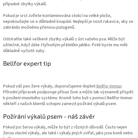
případné zbytky výkalů.
Pokud je srst zvířete kontaminována stolicí na velké ploše,
nepokoušejte se o důkladné koupání. Nejlepší je nosit rukavice, aby se
zabránilo možnému přenosu patogenů.
Odstraňte také veškeré zbytky výkalů z úst vašeho psa. Může být
užitečné, když dáte čtyřnohým přátelům jablko. Poté byste mu měli
důkladně vyčistit zuby.
Bellfor expert tip
Pokud váš pes žere výkaly, doporučujeme doplnit
Bellfor Immun
Přírodní přípravek podporuje přísun živin a může tak významně přispět
k posílení imunitního systému. Kromě toho byli s pomocí Bellfor Immun
někteří z našich klientů schopni zamezit požírání výkalů psem.
Požírání výkalů psem - náš závěr
Pokud psi žerou výkaly, může to být z různých důvodů. Často nejen
žerou vlastní výkaly, ale také i výkaly jiných zvířat, jako jsou koně nebo