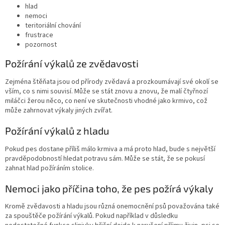
hlad
nemoci
teritoriální chování
frustrace
pozornost
Požírání výkalů ze zvědavosti
Zejména štěňata jsou od přírody zvědavá a prozkoumávají své okolí se
vším, co s nimi souvisí. Může se stát znovu a znovu, že malí čtyřnozí
miláčci žerou něco, co není ve skutečnosti vhodné jako krmivo, což
může zahrnovat výkaly jiných zvířat.
Požírání výkalů z hladu
Pokud pes dostane příliš málo krmiva a má proto hlad, bude s největší
pravděpodobností hledat potravu sám. Může se stát, že se pokusí
zahnat hlad požíráním stolice.
Nemoci jako příčina toho, že pes požírá výkaly
Kromě zvědavosti a hladu jsou různá onemocnění psů považována také
za spouštěče požírání výkalů. Pokud například v důsledku