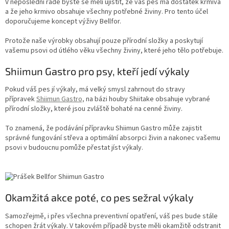
V neposlední řadě byste se měli ujistit, že váš pes má dostatek krmiva
a že jeho krmivo obsahuje všechny potřebné živiny. Pro tento účel
doporučujeme koncept výživy Bellfor.
Protože naše výrobky obsahují pouze přírodní složky a poskytují
vašemu psovi od útlého věku všechny živiny, které jeho tělo potřebuje.
Shiimun Gastro pro psy, kteří jedí výkaly
Pokud váš pes jí výkaly, má velký smysl zahrnout do stravy
přípravek
Shiimun Gastro,
na bázi houby Shiitake obsahuje vybrané
přírodní složky, které jsou zvláště bohaté na cenné živiny.
To znamená, že podávání přípravku Shiimun Gastro může zajistit
správné fungování střeva a optimální absorpci živin a nakonec vašemu
psovi v budoucnu pomůže přestat jíst výkaly.
Okamžitá akce poté, co pes sežral výkaly
Samozřejmě, i přes všechna preventivní opatření, váš pes bude stále
schopen žrát výkaly. V takovém případě byste měli okamžitě odstranit