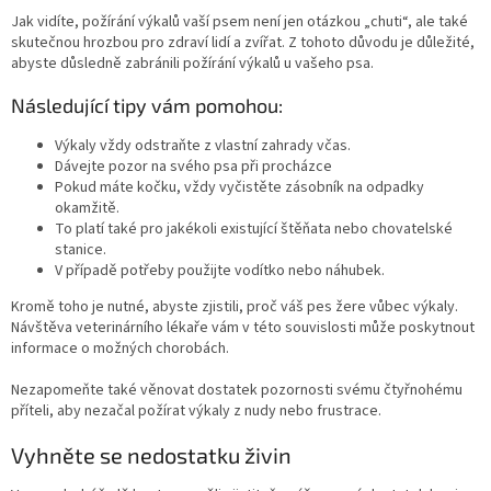
Jak vidíte, požírání výkalů vaší psem není jen otázkou „chuti“, ale také
skutečnou hrozbou pro zdraví lidí a zvířat. Z tohoto důvodu je důležité,
abyste důsledně zabránili požírání výkalů u vašeho psa.
Následující tipy vám pomohou:
Výkaly vždy odstraňte z vlastní zahrady včas.
Dávejte pozor na svého psa při
procházce
Pokud máte kočku, vždy vyčistěte zásobník na odpadky
okamžitě.
To platí také pro jakékoli existující štěňata nebo chovatelské
stanice.
V případě potřeby použijte vodítko nebo náhubek.
Kromě toho je nutné, abyste zjistili, proč váš pes žere vůbec výkaly.
Návštěva veterinárního lékaře vám v této souvislosti může poskytnout
informace o možných chorobách.
Nezapomeňte také věnovat dostatek pozornosti svému čtyřnohému
příteli, aby nezačal požírat výkaly z nudy nebo frustrace.
Vyhněte se nedostatku živin