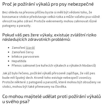
Proč je požírání výkalů pro psy nebezpečné
Bez ohledu na přesnou příčinu byste si měli být vědomi toho, že
konzumace stolice představuje velká rizika a může vašeho psa vážně
ohrozit na jeho zdraví. Protože exkrementy mohou zahrnovat různé
patogeny a parazity.
Pokud váš pes žere výkaly, existuje zvláštní riziko
následujících zdravotních problémů:
Zamoření
Giardií
Zamoření
červy
Infekce parvovirem
Hepatitida
Přenos salmonel (ve kuřecích výkalech a výkalech hlodavců)
Jak již bylo řečeno, požírání výkalů přirozeně zajišťuje, že váš pes
bude mít špatný dech. Kromě toho existuje nebezpečí zoonózy.
Protože některé z patogenů a parazitů, které mohou být obsaženy ve
stolici, mohou být také přeneseny na člověka.
Co mohou majitelé udělat proti požírání výkalů
u svého psa?