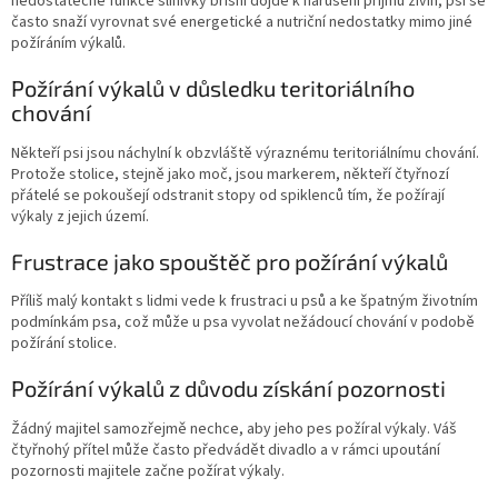
nedostatečné funkce slinivky břišní dojde k narušení příjmu živin, psi se
často snaží vyrovnat své energetické a nutriční nedostatky mimo jiné
požíráním výkalů.
Požírání výkalů v důsledku teritoriálního
chování
Někteří psi jsou náchylní k obzvláště výraznému teritoriálnímu chování.
Protože stolice, stejně jako moč, jsou markerem, někteří čtyřnozí
přátelé se pokoušejí odstranit stopy od spiklenců tím, že požírají
výkaly z jejich území.
Frustrace jako spouštěč pro požírání výkalů
Příliš malý kontakt s lidmi vede k frustraci u psů a ke špatným životním
podmínkám psa, což může u psa vyvolat nežádoucí chování v podobě
požírání stolice.
Požírání výkalů z důvodu získání pozornosti
Žádný majitel samozřejmě nechce, aby jeho pes požíral výkaly. Váš
čtyřnohý přítel může často předvádět divadlo a v rámci upoutání
pozornosti majitele začne požírat výkaly.