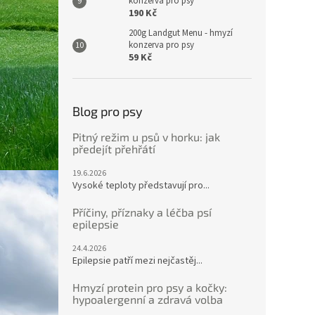
konzerva pro psy
190 Kč
200g Landgut Menu - hmyzí
konzerva pro psy
59 Kč
Blog pro psy
Pitný režim u psů v horku: jak
předejít přehřátí
19.6.2026
Vysoké teploty představují pro...
Příčiny, příznaky a léčba psí
epilepsie
24.4.2026
Epilepsie patří mezi nejčastěj...
Hmyzí protein pro psy a kočky:
hypoalergenní a zdravá volba