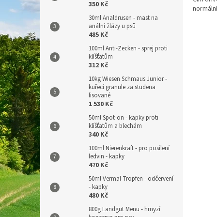
350 Kč
normální
30ml Analdrusen - mast na
anální žlázy u psů
485 Kč
100ml Anti-Zecken - sprej proti
klíšťatům
312 Kč
10kg Wiesen Schmaus Junior -
kuřecí granule za studena
lisované
1 530 Kč
50ml Spot-on - kapky proti
klíšťatům a blechám
340 Kč
100ml Nierenkraft - pro posílení
ledvin - kapky
470 Kč
50ml Vermal Tropfen - odčervení
- kapky
480 Kč
800g Landgut Menu - hmyzí