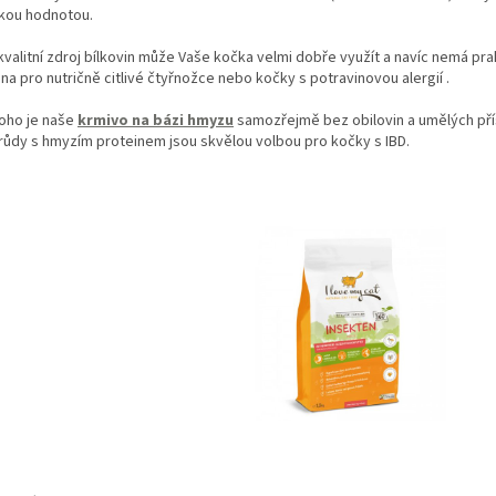
ckou hodnotou.
valitní zdroj bílkovin může Vaše kočka velmi dobře využít a navíc nemá pr
na pro nutričně citlivé čtyřnožce nebo kočky s
potravinovou alergií
.
oho je naše
krmivo na bázi hmyzu
samozřejmě bez obilovin a umělých přísa
růdy s hmyzím proteinem jsou skvělou volbou pro kočky s IBD.