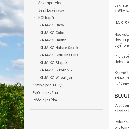
Akvarijní ryby
Jakmile 
Jezírkové ryby
kočky sk
KOI kapři
JAK S
KI-JA-KO Baby
KI-JA-KO Color
Neexistu
dostat 
KI-JA-KO Health
čt
KI-JA-KO Nature Snack
KI-JA-KO Spirulina Plus
Pro úspě
dehydrat
KI-JA-KO Staple
KI-JA-KO Super Mix
Kromě t
KI-JA-KO Wheatgerm
střev.
V
zváženy
Krmivo pro želvy
Péče o akvária
BOJU
Péče o jezírka
Vyvážená
sliznice
Pokud v
protein 