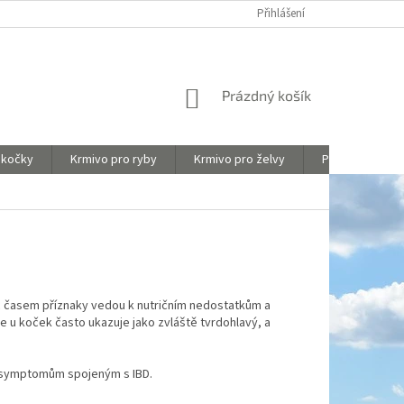
Y
OBCHODNÍ PODMÍNKY
HODNOCENÍ OBCHODU
Přihlášení
NÁKUPNÍ
Prázdný košík
KOŠÍK
 kočky
Krmivo pro ryby
Krmivo pro želvy
Péče o akvária
c časem příznaky vedou k nutričním nedostatkům a
 u koček často ukazuje jako zvláště tvrdohlavý, a
it symptomům spojeným s IBD.