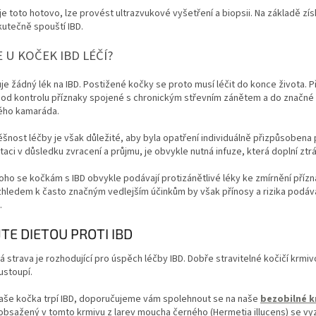
je toto hotovo, lze provést ultrazvukové vyšetření a biopsii.
Na základě zí
utečně spouští IBD.
E U KOČEK IBD LÉČÍ?
je žádný lék na IBD.
Postižené kočky se proto musí léčit do konce života.
P
pod kontrolu příznaky spojené s chronickým střevním zánětem a do značné 
yřnohého kamaráda.
šnost léčby je však důležité, aby byla opatření individuálně přizpůsobena 
aci v důsledku zvracení a průjmu, je obvykle nutná infuze, která doplní ztrá
oho se kočkám s IBD obvykle podávají protizánětlivé léky ke zmírnění př
zhledem k často značným vedlejším účinkům by však přínosy a rizika podává
.
JTE DIETOU PROTI IBD
 strava je rozhodující pro úspěch léčby IBD.
Dobře stravitelné kočičí krmiv
 ustoupí.
aše kočka trpí IBD, doporučujeme vám spolehnout se na naše
bezobilné k
obsažený v tomto krmivu z larev
moucha
černého (Hermetia illucens)
se vy