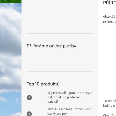
PŘÍR
obzvláš
průjmu v
Přijímáme online platby
Top 10 produktů
4kg MicroBell - granule pro psy s
mikrobiálním proteinem
To umožň
945 Kč
kočky s 
30ml Augenpflege Tropfen - oční
kapky pro psy
Čím dřív