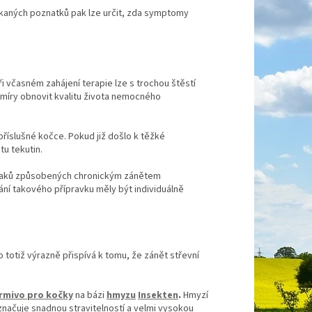
skaných poznatků pak lze určit, zda symptomy
ři včasném zahájení terapie lze s trochou štěstí
míry obnovit kvalitu života nemocného
příslušné kočce. Pokud již došlo k těžké
tu tekutin.
íznaků způsobených chronickým zánětem
ní takového přípravku měly být individuálně
o totiž výrazně přispívá k tomu, že zánět střevní
rmivo pro kočky
na bázi
hmyzu
Insekten
.
Hmyzí
značuje snadnou stravitelností a velmi vysokou