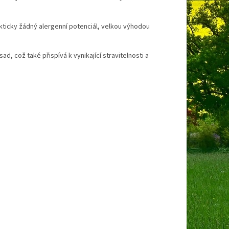
akticky žádný
alergenní
potenciál
,
velkou výhodou
d, což také přispívá k vynikající stravitelnosti a