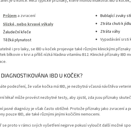
zánět je u konce.
Mezi typické příznaky, které mohou indikovat IBD u koček, 
Průjem
a zvracení
Bublající zvuky s
Ztráta chuti k jídl
Slizké, nebo krvavé výkaly
Ztráta váhy
Žaludeční křeče
Vypadávání srsti 
Těžká plynatost
telné i pro laiky, se IBD u koček projevuje také různými klinickými příznaky
ek bílkovin v krvi a příliš nízká hladina vitamínu B12. Klinické příznaky I
ace.
E DIAGNOSTIKOVÁNA IBD U KOČEK?
áte podezření, že vaše kočka má IBD, je nezbytná včasná návštěva veterin
rní lékař může provést nezbytné testy, aby zjistil, zda jsou příznaky sku
í jasné diagnózy je však často obtížné.
Protože příznaky jako zvracení a
y pouze IBD, ale také různými jinými kočičími nemocemi.
ř se proto v rámci svých vyšetření nejprve pokusí vyloučit další možné sp