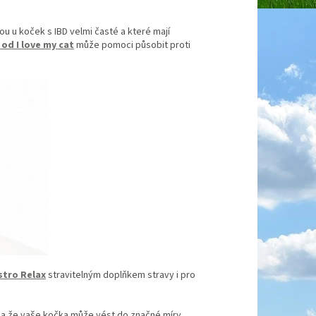
sou u koček s IBD velmi časté a které mají
od I love my cat
může pomoci působit proti
stro Relax
stravitelným doplňkem stravy i pro
u a že vaše kočka může vést do značné míry