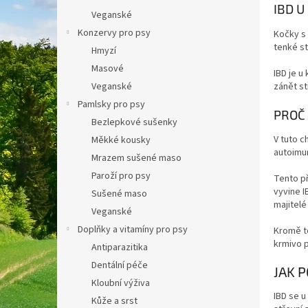
IBD U
a
Veganské
n
Konzervy pro psy
Kočky s 
e
tenké st
Hmyzí
l
Masové
IBD je u
Veganské
zánět st
Pamlsky pro psy
PROČ 
Bezlepkové sušenky
V tuto c
Měkké kousky
autoimun
Mrazem sušené maso
Paroží pro psy
Tento př
vyvine I
Sušené maso
majitelé
Veganské
Doplňky a vitamíny pro psy
Kromě to
krmivo 
Antiparazitika
Dentální péče
JAK 
Kloubní výživa
IBD se u
Kůže a srst