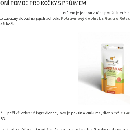
ODNÍ POMOC PRO KOČKY S PRŮJMEM
Průjem je jednou z těch potíží, které j
tě závažný dopad na jejich pohodu.
P
otravinový doplněk s Gastro Relax 
aši kočku.
ují pečlivě vybrané ingredience, jako je pektin a kurkuma, díky nimž je
Ga
IBD.
e začnete s léčbou, tím větší je šance, že dostanete příznaky pod kontrol