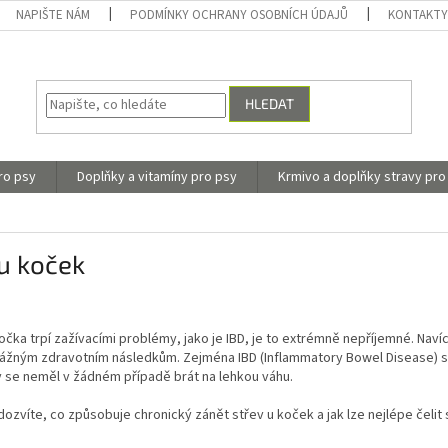
NAPIŠTE NÁM
PODMÍNKY OCHRANY OSOBNÍCH ÚDAJŮ
KONTAKT
HLEDAT
ro psy
Doplňky a vitamíny pro psy
Krmivo a doplňky stravy pro
u koček
čka trpí zažívacími problémy, jako je IBD, je to extrémně nepříjemné.
Naví
vážným zdravotním následkům.
Zejména IBD (Inflammatory Bowel Disease) se
 se neměl v žádném případě brát na lehkou váhu.
dozvíte, co způsobuje chronický zánět střev u koček a jak lze nejlépe čel