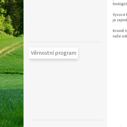
biologi
Vysoce k
je
zejmé
Kromě t
naše od
Věrnostní program