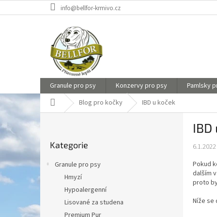
Přejít
info@bellfor-krmivo.cz
na
obsah
Granule pro psy
Konzervy pro psy
Pamlsky p
Domů
Blog pro kočky
IBD u koček
P
IBD 
o
Přeskočit
s
Kategorie
kategorie
6.1.2022
t
r
Pokud ko
Granule pro psy
a
dalším 
Hmyzí
n
proto by
Hypoalergenní
n
Níže se 
í
Lisované za studena
p
Premium Pur