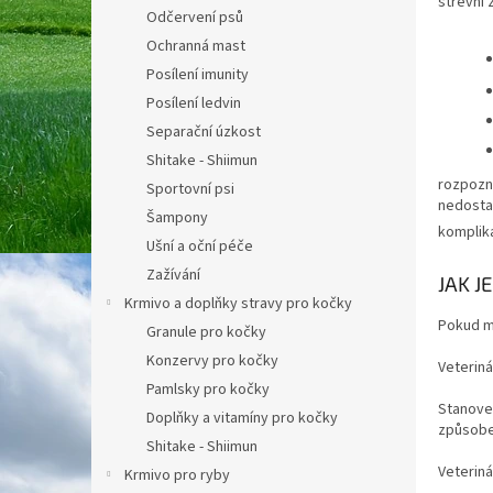
střevní 
Odčervení psů
Ochranná mast
Posílení imunity
Posílení ledvin
Separační úzkost
Shitake - Shiimun
rozpozna
Sportovní psi
nedostat
Šampony
komplik
Ušní a oční péče
Zažívání
JAK J
Krmivo a doplňky stravy pro kočky
Pokud m
Granule pro kočky
Konzervy pro kočky
Veteriná
Pamlsky pro kočky
Stanoven
Doplňky a vitamíny pro kočky
způsoben
Shitake - Shiimun
Veteriná
Krmivo pro ryby