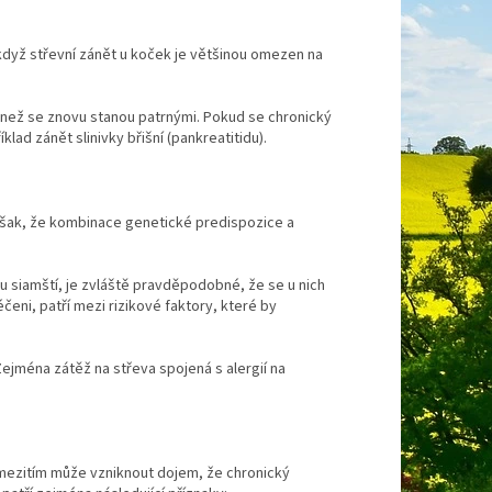
 když střevní zánět u koček je většinou omezen na
než se znovu stanou patrnými.
Pokud se chronický
lad zánět slinivky břišní (pankreatitidu).
šak, že kombinace genetické predispozice a
u siamští, je zvláště pravděpodobné, že se u nich
léčeni, patří mezi rizikové faktory, které by
Zejména zátěž na střeva spojená s alergií na
 mezitím může vzniknout dojem, že chronický