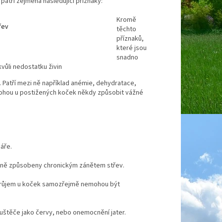
patří zejména následující příznaky:
Kromě
třev
těchto
příznaků,
u
které jsou
snadno
kvůli nedostatku živin
. Patří mezi ně například anémie,
dehydratace,
BD mohou u postižených koček někdy způsobit vážné
áře.
tečně způsobeny chronickým zánětem střev.
 průjem u koček samozřejmě nemohou být
ouštěče jako červy, nebo onemocnění jater.