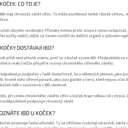
 KOČEK: CO TO JE?
IBD mají chronický zánět střev.
To může postihnout tenké i tlusté střevo, i
řevo.
 koček obvykle recidivující.
Příznaky mohou proto znovu a znovu ustupovat, 
řev kočky neléčí, může se časem rozšířit do dalších orgánů a způsobit napřík
KOČKY DOSTÁVAJÍ IBD?
hvíli ještě není přesně známo, proč se u koček vyvine IBD.
Předpokládá se v
itních reakcí může přispět k rozvoji chronického střevního zánětu.
edpoklad je podpořen v řadě skutečností, že u některých plemen, jako jso
BD. Kromě toho střevní paraziti, jako jsou giardie a červi, kteří nejsou včas 
 koček měli v souvislosti s IBD sledovat.
ho, při vzniku chronického zánětu střev u koček hraje velkou roli i strava.
pravděpodobně podporuje chronický zánět.
POZNÁTE IBD U KOČEK?
 koček projevuje řadou příznaků. Ty se většinou vyskytují nárazově, takže