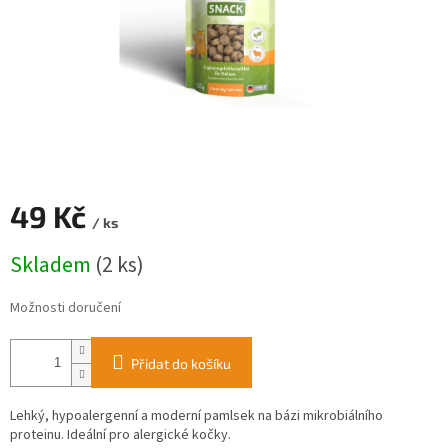
49 Kč
/ ks
Měrná
Skladem
(2 ks)
cena:
Možnosti doručení
Přidat do košíku
Lehký, hypoalergenní a moderní pamlsek na bázi mikrobiálního
proteinu. Ideální pro alergické kočky.