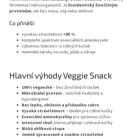
fermentací mikroorganismů. Je
bioidentický živočišným
proteinům
, ale bez masa, sóji nebo obilovin.
Co přináší:
vysokou stravitelnost
>85 %
kompletní spektrum esenciálních aminokyselin
výbornou toleranci i u citlivých koček
minimální nároky na vodu, půdu a zdroje
Hlavní výhody Veggie Snack
100% veganské
– bez živočišných složek
Mikrobiální protein
– nutričně hodnotný a
hypoalergenní
Bez lepku, obilovin a přidaného cukru
Vysoká stravitelnost
– ideální pro citlivé kočky
Esenciální aminokyseliny
pro správnou výživu
Intenzivní chuť
, kterou přijímají i vybíravé kočky
Nízká uhlíková stopa
Jemně zpracované a snadno stravitelné