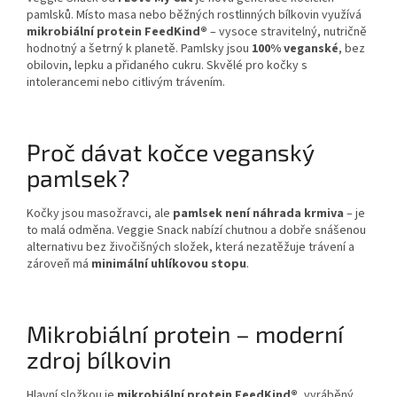
pamlsků. Místo masa nebo běžných rostlinných bílkovin využívá
mikrobiální protein FeedKind®
– vysoce stravitelný, nutričně
hodnotný a šetrný k planetě. Pamlsky jsou
100% veganské
, bez
obilovin, lepku a přidaného cukru. Skvělé pro kočky s
intolerancemi nebo citlivým trávením.
Proč dávat kočce veganský
pamlsek?
Kočky jsou masožravci, ale
pamlsek není náhrada krmiva
– je
to malá odměna. Veggie Snack nabízí chutnou a dobře snášenou
alternativu bez živočišných složek, která nezatěžuje trávení a
zároveň má
minimální uhlíkovou stopu
.
Mikrobiální protein – moderní
zdroj bílkovin
Hlavní složkou je
mikrobiální protein FeedKind®
, vyráběný