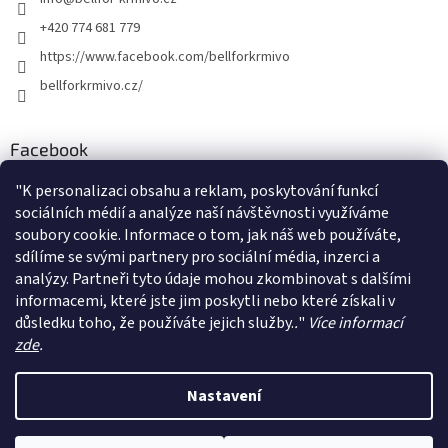
í
+420 774 681 779
https://www.facebook.com/bellforkrmivo
bellforkrmivo.cz/
Facebook
BELLFOR-KRMIVO
"
K personalizaci obsahu a reklam, poskytování funkcí
sociálních médií a analýze naší návštěvnosti využíváme
soubory cookie. Informace o tom, jak náš web používáte,
Instagram
sdílíme se svými partnery pro sociální média, inzerci a
analýzy. Partneři tyto údaje mohou zkombinovat s dalšími
informacemi, které jste jim poskytli nebo které získali v
Sledovat na Instagramu
důsledku toho, že používáte jejich služby.
.
"
Více informací
zde
.
Vytvořil Shoptet
Nastavení
Copyright 2026
BELLFOR-KRMIVO
. Všechna práva vyhrazena.