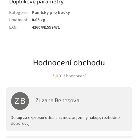
Doplňkové parametry
Kategorie
:
Pamlsky pro kočky
Hmotnost
:
0.05 kg
EAN
:
4260441557471
Hodnocení obchodu
Průměrné
5,0
313 hodnocení
hodnocení
obchodu
je
5,0
ZB
Zuzana Benesova
z
Hodnocení obchodu je 5 z 5 hvězdiček.
5
hvězdiček.
Dekuji za expresni odeslani, moc prijemny nakup, rozhodne
doporucuji!