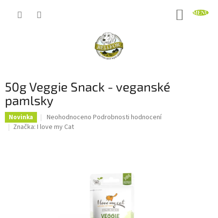
Přejít
NÁKUP
na
obsah
KOŠÍK
50g Veggie Snack - veganské
pamlsky
Průměrné
Neohodnoceno
Podrobnosti hodnocení
Novinka
hodnocení
Značka:
I love my Cat
produktu
je
0,0
z
5
hvězdiček.