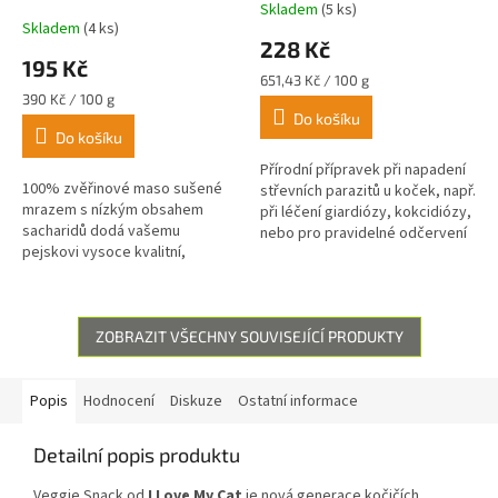
Skladem
(5 ks)
Průměrné
Skladem
(4 ks)
hodnocení
228 Kč
produktu
195 Kč
je
Měrná
651,43 Kč / 100 g
5,0
Měrná
cena:
390 Kč / 100 g
z
cena:
Do košíku
Do košíku
5
hvězdiček.
Přírodní přípravek při napadení
100% zvěřinové maso sušené
střevních parazitů u koček, např.
mrazem s nízkým obsahem
při léčení giardiózy, kokcidiózy,
sacharidů dodá vašemu
nebo pro pravidelné odčervení
pejskovi vysoce kvalitní,
koček a koťat.
živočišné proteiny.
ZOBRAZIT VŠECHNY SOUVISEJÍCÍ PRODUKTY
Popis
Hodnocení
Diskuze
Ostatní informace
Detailní popis produktu
Veggie Snack od
I Love My Cat
je nová generace kočičích