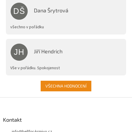
DŠ
Dana Šrytrová
Hodnocení obchodu je 5 z 5 hvězdiček.
všechno v pořádku
JH
Jiří Hendrich
Hodnocení obchodu je 5 z 5 hvězdiček.
Vše v pořádku. Spokojenost
VŠECHNA HODNOCENÍ
Z
á
p
a
Kontakt
t
info
@
bellfor-krmivo.cz