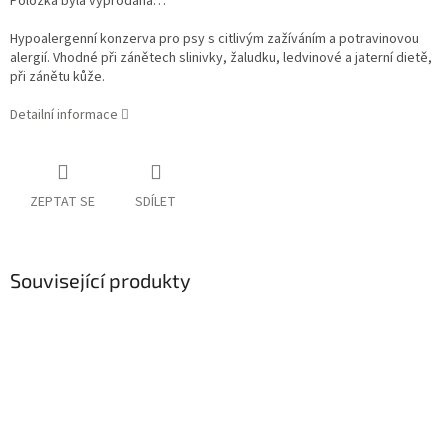
Položka byla vyprodána…
Hypoalergenní konzerva pro psy s citlivým zažíváním a potravinovou
alergií. Vhodné při zánětech slinivky, žaludku, ledvinové a jaterní dietě,
při zánětu kůže.
Detailní informace
ZEPTAT SE
SDÍLET
Související produkty