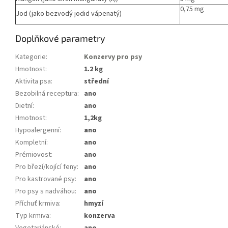
0,75 mg
Jod (jako bezvodý jodid vápenatý)
Doplňkové parametry
Kategorie
:
Konzervy pro psy
Hmotnost
:
1.2 kg
Aktivita psa
:
střední
Bezobilná receptura
:
ano
Dietní
:
ano
Hmotnost
:
1,2kg
Hypoalergenní
:
ano
Kompletní
:
ano
Prémiovost
:
ano
Pro březí/kojící feny
:
ano
Pro kastrované psy
:
ano
Pro psy s nadváhou
:
ano
Příchuť krmiva
:
hmyzí
Typ krmiva
:
konzerva
Vegetariánské
:
ano