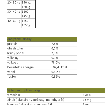
20 - 30 kg
850 až
1200g
30 - 40 kg
1200 -
1450g
40 - 60 kg
1450 -
1950g
Analytické složky
protein
7,5%
obsah tuku
6,5%
hrubý popel
2,3%
vlákniny
0,7%
vlhkost
78,0%
Použitelná energie
102,43 kcal
vápník
0,49%
fosfor
0,32%
Výživové doplňky na kg
Vitamín D3
170 IU
Zinek (jako síran zinečnatý, monohydrát)
15 mg
Mangan (jako síran manganatý (II))
3 mg