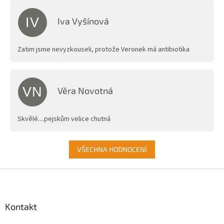
IV
Iva Vyšínová
Hodnocení obchodu je 5 z 5 hvězdiček.
Zatim jsme nevyzkouseli, protože Veronek má antibiotika
VN
Věra Novotná
Hodnocení obchodu je 5 z 5 hvězdiček.
Skvělé....pejskům velice chutná
VŠECHNA HODNOCENÍ
Z
á
p
a
Kontakt
t