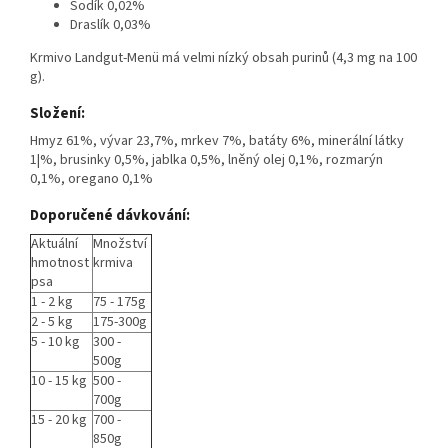
Sodík 0,02%
Draslík 0,03%
Krmivo Landgut-Menü má velmi nízký obsah purinů (4,3 mg na 100
g).
Složení:
Hmyz 61%, vývar 23,7%, mrkev 7%, batáty 6%, minerální látky
1|%, brusinky 0,5%, jablka 0,5%, lněný olej 0,1%, rozmarýn
0,1%, oregano 0,1%
Doporučené dávkování:
Aktuální
Množství
hmotnost
krmiva
psa
1 - 2 kg
75 - 175g
2 - 5 kg
175-300g
5 - 10 kg
300 -
500g
10 - 15 kg
500 -
700g
15 - 20 kg
700 -
850g