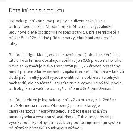
Detailní popis produktu
Hypoalergenní konzerva pro psy s citlivým zažíváním a
potravinovou alergií. Vhodné při zánětech slinivky, žaludku,
ledvinové dietě (podporuje rozpad struvitu), při jaterní dietě a
při zánětu kůže. Žádné přidané barvy, chutě ani konzervační
látky.
Bellfor Landgut-Menu
obsahuje uzpůsobený obsah minerálních
látek. Toto krmivo obsahuje například jen 0,05 procenta hořčíku.
Navíc se vyznačuje nízkou hodnotou pH 5,5. Zároveň obsažený
hmyzí protein z larev černého vojáka (Hermetia illucens) v krmivu
dodá psům velký podíl vysoce kvalitních a dobře stravitelných
sacharidů, ale současně i zajistíte trvale vyhovující výživu podle
potřeby, která vašeho psa vyživí všemi důležitými živinami.
Bellfor Insekten je hypoalergenní výživa pro psy založená na
larvě Hermetia illucens. Obnovený protein z larvy je
charakterizován nesrovnatelnou složitostí esenciálních
aminokyselin a vysokou stravitelností. Tuk z larvy obsahuje
vysoký podíl kyseliny laurové, který podporuje imunitní systém
při různých příznaků související s výživou.