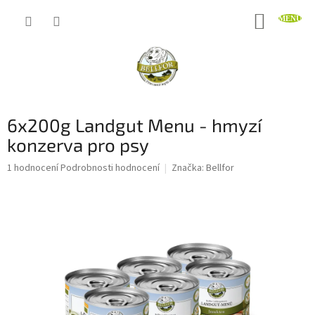
Přejít
NÁKUP
na
obsah
KOŠÍK
6x200g Landgut Menu - hmyzí
konzerva pro psy
Průměrné
1 hodnocení
Podrobnosti hodnocení
Značka:
Bellfor
hodnocení
produktu
je
5,0
z
5
hvězdiček.