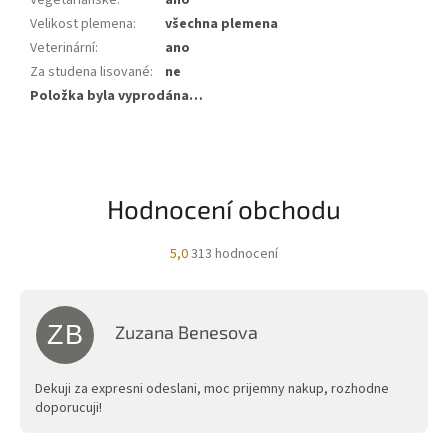
Velikost plemena
:
všechna plemena
Veterinární
:
ano
Za studena lisované
:
ne
Položka byla vyprodána…
Hodnocení obchodu
Průměrné
5,0
313 hodnocení
hodnocení
obchodu
je
5,0
ZB
Zuzana Benesova
z
Hodnocení obchodu je 5 z 5 hvězdiček.
5
hvězdiček.
Dekuji za expresni odeslani, moc prijemny nakup, rozhodne
doporucuji!