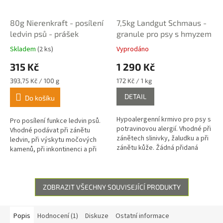
80g Nierenkraft - posílení
7,5kg Landgut Schmaus -
ledvin psů - prášek
granule pro psy s hmyzem
Skladem
(2 ks)
Vyprodáno
Průměrné
Průměrné
hodnocení
hodnocení
315 Kč
1 290 Kč
produktu
produktu
je
je
Měrná
Měrná
393,75 Kč / 100 g
172 Kč / 1 kg
4,5
5,0
cena:
cena:
DETAIL
z
z
Do košíku
5
5
hvězdiček.
hvězdiček.
Hypoalergenní krmivo pro psy s
Pro posílení funkce ledvin psů.
potravinovou alergií. Vhodné při
Vhodné podávat při zánětu
zánětech slinivky, žaludku a při
ledvin, při výskytu močových
zánětu kůže. Žádná přidaná
kamenů, při inkontinenci a při
barviva, chutě, ani konzervační
zánětu uší.
látky.
ZOBRAZIT VŠECHNY SOUVISEJÍCÍ PRODUKTY
Popis
Hodnocení (1)
Diskuze
Ostatní informace