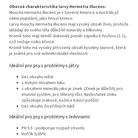
Obecná charakteristika larvy Hermetia illucens:
Moucha Hermetia illucens je v Severní Americe a Austrálii již
velmi populární, jako hmyzí krmivo.
Larvy mouchy Hermetia illucens mají vysoký obsah živin, protože
ukládají do svého těla důležité minerály a bílkoviny.
Kromě toho mají téměř dokonalý poměr vápníku k fosforu (2: 1),
což snižuje riziko křivice.
Kromě toho má vysoký přirozený obsah kyseliny laurové, která
je známá pro své antimikrobiální vlastnosti.
Ideální pro psy s problémy s játry:
bez obsahu mědi
s nízkým obsahem tuku
s obsahem minerálu jako je zinek. (Zinek je důležitý pro
imunitní systém, pro tělesný růst. Nedostatek zinku
způsobuje zrakové, kožní a trávicí potíže)
bez obsahu živočišných tuků
Ideální pro psy s problémy s ledvinami:
PH 5.5 - podporuje rozpad struvitu
Hořčík 0,05%