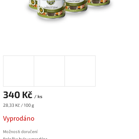
340 Kč
/ ks
Měrná
28,33 Kč / 100 g
cena:
Vyprodáno
Možnosti doručení