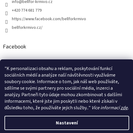
info
@
bellfor-krmivo.cz
í
+420 774 681 779
https://www.facebook.com/bellforkrmivo
bellforkrmivo.cz/
Facebook
"
K personalizaci obsahu a reklam, poskytování funkcí
Instagram
sociálních médií a analýze naší návštěvnosti využíváme
soubory cookie. Informace o tom, jak náš web používáte,
sdílíme se svými partnery pro sociální média, inzerci a
Sledovat na Instagramu
analýzy. Partneři tyto údaje mohou zkombinovat s dalšími
informacemi, které jste jim poskytli nebo které získali v
důsledku toho, že používáte jejich služby.
.
"
Více informací
zde
.
Vytvořil Shoptet
Nastavení
Copyright 2026
BELLFOR-KRMIVO
. Všechna práva vyhrazena.