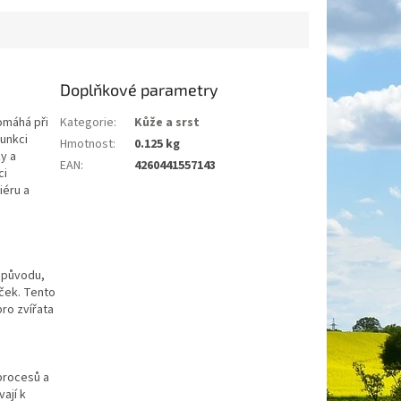
Doplňkové parametry
pomáhá při
Kategorie
:
Kůže a srst
unkci
Hmotnost
:
0.125 kg
y a
EAN
:
4260441557143
ci
iéru a
o původu,
oček. Tento
ro zvířata
procesů a
ají k