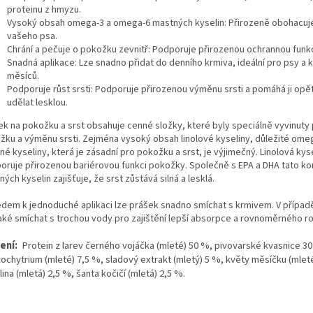
proteinu z hmyzu.
Vysoký obsah omega-3 a omega-6 mastných kyselin:
Přirozeně obohacuj
vašeho psa.
Chrání a pečuje o pokožku zevnitř:
Podporuje přirozenou ochrannou funk
Snadná aplikace:
Lze snadno přidat do denního krmiva, ideální pro psy a 
měsíců.
Podporuje růst srsti:
Podporuje přirozenou výměnu srsti a pomáhá ji opět 
udělat lesklou.
ek na pokožku a srst obsahuje cenné složky, které byly speciálně vyvinuty 
žku a výměnu srsti. Zejména vysoký obsah linolové kyseliny, důležité ome
é kyseliny, která je zásadní pro pokožku a srst, je výjimečný. Linolová kys
oruje přirozenou bariérovou funkci pokožky. Společně s EPA a DHA tato k
ých kyselin zajišťuje, že srst zůstává silná a lesklá.
edem k jednoduché aplikaci lze prášek snadno smíchat s krmivem. V případ
také smíchat s trochou vody pro zajištění lepší absorpce a rovnoměrného ro
ení:
Protein z larev černého vojáčka (mleté) 50 %, pivovarské kvasnice 3
zochytrium (mleté) 7,5 %, sladový extrakt (mletý) 5 %, květy měsíčku (mlet
lina (mletá) 2,5 %, šanta kočičí (mletá) 2,5 %.