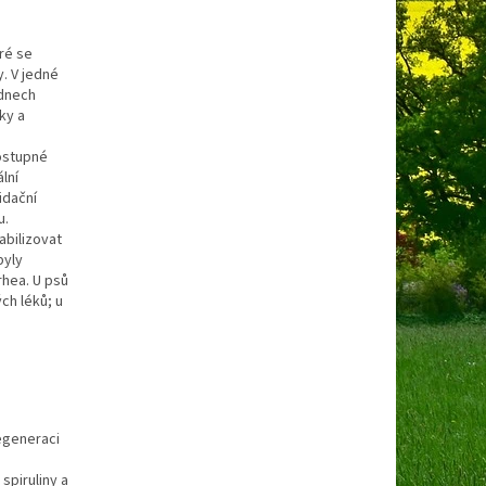
eré se
. V jedné
 dnech
ky a
ostupné
lní
idační
u.
bilizovat
byly
rhea. U psů
ch léků; u
generaci
spiruliny a