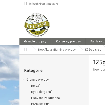
Přejít
info@bellfor-krmivo.cz
na
obsah
Granule pro psy
Konzervy pro psy
Pamlsky p
Domů
Doplňky a vitamíny pro psy
Kůže a srst
P
125g
o
Přeskočit
s
Průměr
Neohod
Kategorie
kategorie
t
hodnoce
r
produkt
Granule pro psy
a
je
Hmyzí
0,0
n
z
Hypoalergenní
n
5
í
Lisované za studena
hvězdič
p
Premium Pur