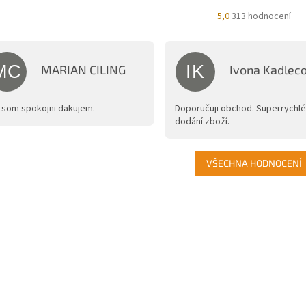
Průměrné
5,0
313 hodnocení
hodnocení
obchodu
je
5,0
MC
IK
MARIAN CILING
Ivona Kadlec
z
Hodnocení obchodu je 5 z 5 hvězdiček.
Hodnocení obchodu 
5
hvězdiček.
 som spokojni dakujem.
Doporučuji obchod. Superrychlé
dodání zboží.
VŠECHNA HODNOCENÍ