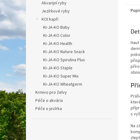
Akvarijní ryby
Popi
Jezírkové ryby
KOI kapři
KI-JA-KO Baby
Det
KI-JA-KO Color
Haut 
KI-JA-KO Health
derm
KI-JA-KO Nature Snack
poko
KI-JA-KO Spirulina Plus
přis
příro
KI-JA-KO Staple
obnov
KI-JA-KO Super Mix
Pří
KI-JA-KO Wheatgerm
Krmivo pro želvy
Práš
Péče o akvária
kter
příp
Péče o jezírka
s vyš
Na zá
komp
zlepš