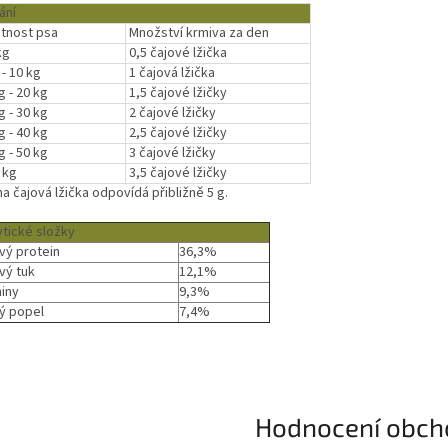
ání
tnost psa
Množství krmiva za den
kg
0,5 čajové lžička
 - 10 kg
1 čajová lžička
g - 20 kg
1,5 čajové lžičky
g - 30 kg
2 čajové lžičky
g - 40 kg
2,5 čajové lžičky
g - 50 kg
3 čajové lžičky
 kg
3,5 čajové lžičky
a čajová lžička odpovídá přibližně 5 g.
ytické složky
vý protein
36,3%
vý tuk
12,1%
niny
9,3%
ý popel
7,4%
Hodnocení obch