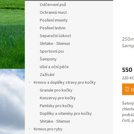
Odčervení psů
Ochranná mast
Posílení imunity
Posílení ledvin
Separační úzkost
250ml
Shitake - Shiimun
šamp
Sportovní psi
Průmě
Šampony
hodno
Ušní a oční péče
550
produ
Zažívání
je
Měrná
220 Kč
5,0
Krmivo a doplňky stravy pro kočky
cena:
z
D
Granule pro kočky
5
hvězdi
Konzervy pro kočky
Šetrn
Pamlsky pro kočky
chlorh
Doplňky a vitamíny pro kočky
podráž
čistí,
Shitake - Shiimun
a je i
Krmivo pro ryby
péče p