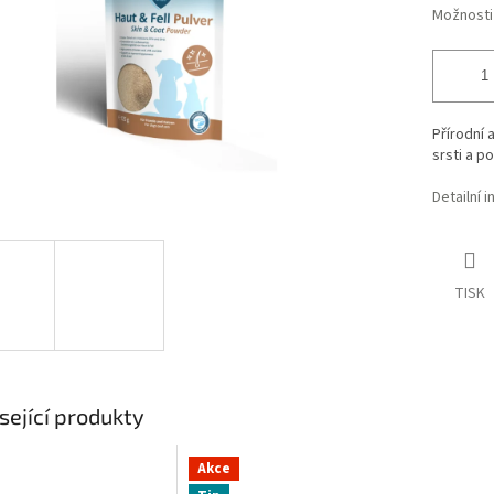
Možnosti
Přírodní 
srsti a p
Detailní 
TISK
sející produkty
Akce