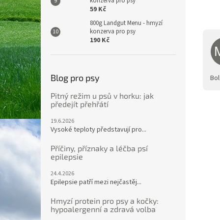
konzerva pro psy
59 Kč
800g Landgut Menu - hmyzí
konzerva pro psy
190 Kč
Blog pro psy
Bol
Pitný režim u psů v horku: jak
předejít přehřátí
19.6.2026
Vysoké teploty představují pro...
Příčiny, příznaky a léčba psí
epilepsie
24.4.2026
Epilepsie patří mezi nejčastěj...
Hmyzí protein pro psy a kočky:
hypoalergenní a zdravá volba