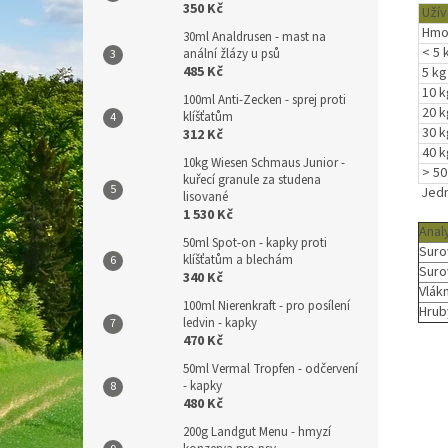
350 Kč
Užív
Hmo
30ml Analdrusen - mast na
< 5 
anální žlázy u psů
485 Kč
5 kg
10 k
100ml Anti-Zecken - sprej proti
20 k
klíšťatům
30 k
312 Kč
40 k
10kg Wiesen Schmaus Junior -
> 50
kuřecí granule za studena
Jedn
lisované
1 530 Kč
Anal
50ml Spot-on - kapky proti
Suro
klíšťatům a blechám
Suro
340 Kč
Vlák
100ml Nierenkraft - pro posílení
Hrub
ledvin - kapky
470 Kč
50ml Vermal Tropfen - odčervení
- kapky
480 Kč
200g Landgut Menu - hmyzí