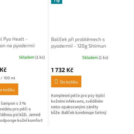
Tip
 Pyo Healt -
Balíček při problémech s
on na pyodermii
pyodermií - 120g Shiimun
Immun + 125g Haut - Fell
Skladem
(1 ks)
Skladem
(1 ks)
rné
+ 250ml Šampon Pyo
cení
Healt
 Kč
1 732 Kč
ktu
 / 100 ml
Do košíku
o košíku
Komplexní péče pro psy trpící
ček.
kožními infekcemi, svěděním
ý šampon s 3 %
nebo opakovanými záněty
exidinu pro péči o
kůže. Balíček kombinuje šetrný
děnou psí kůži. Jemně
antibakteriální šampon Pyo,
 podporuje kožní komfort
přírodní směs Shiimun Immun
deální jako doprovodná
pro...
ři kožních problémech.