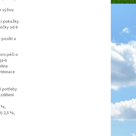
e výživu
ci pokožky.
kočky od 6
posílit a
pro péči o
ga-6
elina
ombinace
ě potřeby
zdělení.
0 %,
é) 2,5 %,