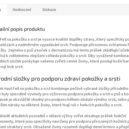
s
Hodnocení
Diskuze
ailní popis produktu
Fell na pokožku a srst je vysoce kvalitní doplňky stravy, který specificky 
atózách a nadměrném vypadávání srsti. Podporuje přirozenou ochrannou f
žky. Zejména u psů a koček s dermatózou má tento prášek zklidňující účink
pívá k viditelnému zlepšení vzhledu pokožky a srsti. Díky vyvážené kombina
dních složek poskytuje vašemu zvířeti cenné živiny, které posilují kožní bar
ují lesk srsti.
rodní složky pro podporu zdraví pokožky a srsti
ek Haut Fell na pokožku a srst kombinuje pečlivě vybrané složky přírodníh
é byly speciálně vyvinuty pro výživovou podporu pokožky a srsti u psů a k
ravek je obzvláště vhodný pro podporu během období výměny srsti, nebo p
šími nároky na některé živiny, které hrají roli v funkcích pokožky a srsti.
kladě aktuálních poznatků v oblasti výživy zvířat obsahuje prášek funkční
onenty, které jsou specificky navrženy pro podporu přirozených kožních 
ení struktury srsti. Obsažené živiny rozumně doplňují denní krmivo a přispív