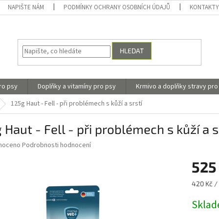
NAPIŠTE NÁM
PODMÍNKY OCHRANY OSOBNÍCH ÚDAJŮ
KONTAKT
HLEDAT
ro psy
Doplňky a vitamíny pro psy
Krmivo a doplňky stravy pro
125g Haut - Fell - při problémech s kůží a srstí
 Haut - Fell - při problémech s kůží a s
né
noceno
Podrobnosti hodnocení
ní
525
u
Měrná
420 Kč /
cena:
Skla
ek.