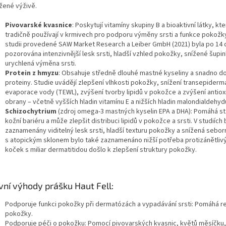
žené výživě.
Pivovarské kvasnice
:
Poskytují vitamíny skupiny B a bioaktivní látky, kt
tradičně používají v krmivech pro podporu výměny srsti a funkce pokožky
studii provedené SAW Market Research a Leiber GmbH (2021) byla po 14
pozorována intenzivnější lesk srsti, hladší vzhled pokožky, snížené šupin
urychlená výměna srsti.
Protein z hmyzu
:
Obsahuje středně dlouhé mastné kyseliny a snadno d
proteiny. Studie uvádějí zlepšení vlhkosti pokožky, snížení transepidermá
evaporace vody (TEWL), zvýšení tvorby lipidů v pokožce a zvýšení antiox
obrany – včetně vyšších hladin vitamínu E a nižších hladin malondialdehyd
Schizochytrium
(zdroj omega-3 mastných kyselin EPA a DHA):
Pomáhá sta
kožní bariéru a může zlepšit distribuci lipidů v pokožce a srsti. V studiích 
zaznamenány viditelný lesk srsti, hladší texturu pokožky a snížená sebor
s atopickým sklonem bylo také zaznamenáno nižší potřeba protizánětlivý
koček s miliar dermatitidou došlo k zlepšení struktury pokožky.
vní výhody prášku Haut Fell:
Podporuje funkci pokožky při dermatózách a vypadávání srsti:
Pomáhá re
pokožky.
Podporuje péči o pokožku:
Pomocí pivovarských kvasnic, květů měsíčku, 