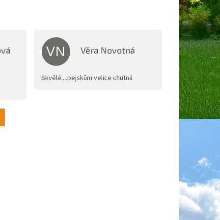
VN
ová
Věra Novotná
je 5 z 5 hvězdiček.
Hodnocení obchodu je 5 z 5 hvězdiček.
Skvělé....pejskům velice chutná