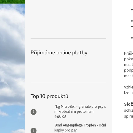
Přijímáme online platby
Práš
poko
mastn
podp
mastn
Vzhl
lze 
Top 10 produktů
Slož
4kg MicroBell - granule pro psy s
schi
mikrobiálním proteinem
spiru
945 Kč
30ml Augenpflege Tropfen - oční
kapky pro psy