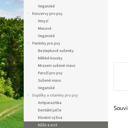
a
Veganské
n
Konzervy pro psy
e
Hmyzí
l
Masové
Veganské
Pamlsky pro psy
Bezlepkové sušenky
Měkké kousky
Mrazem sušené maso
Paroží pro psy
Sušené maso
Veganské
Doplňky a vitamíny pro psy
Antiparazitika
Souvi
Dentální péče
Kloubní výživa
Kůže a srst