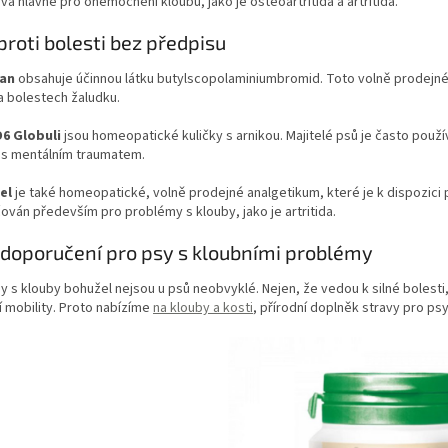
vá hlavně pro
onemocnění kloubů
, jako je
osteoartritida
a artritida.
proti bolesti bez předpisu
an
obsahuje účinnou látku butylscopolaminiumbromid. Toto volně prodejné
a
bolestech žaludku
.
D6 Globuli
jsou homeopatické kuličky s arnikou. Majitelé psů je často použí
h s mentálním traumatem.
el
je také homeopatické, volně prodejné analgetikum, které je k dispozici p
ván především pro problémy s klouby, jako je artritida.
doporučení pro psy s kloubními problémy
 s klouby bohužel nejsou u psů neobvyklé. Nejen, že vedou k silné bolesti
mobility. Proto nabízíme
na klouby a kosti
, přírodní doplněk stravy pro 