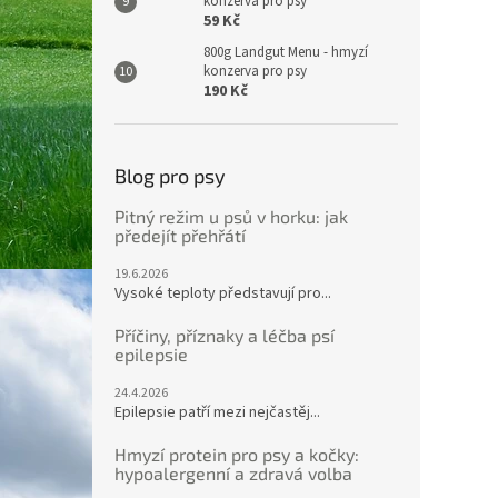
konzerva pro psy
59 Kč
800g Landgut Menu - hmyzí
konzerva pro psy
190 Kč
Blog pro psy
Pitný režim u psů v horku: jak
předejít přehřátí
19.6.2026
Vysoké teploty představují pro...
Příčiny, příznaky a léčba psí
epilepsie
24.4.2026
Epilepsie patří mezi nejčastěj...
Hmyzí protein pro psy a kočky:
hypoalergenní a zdravá volba