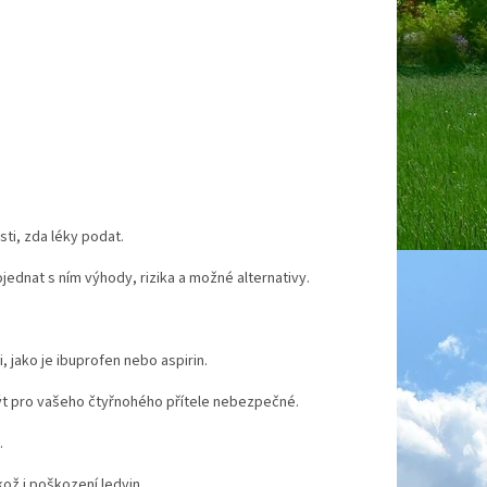
ti, zda léky podat.
ednat s ním výhody, rizika a možné alternativy.
i, jako je ibuprofen nebo aspirin.
být pro vašeho čtyřnohého přítele nebezpečné.
.
ož i poškození ledvin.