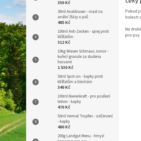
350 Kč
Pokud pe
30ml Analdrusen - mast na
anální žlázy u psů
bolesti 
485 Kč
Na druhé
100ml Anti-Zecken - sprej proti
pro psy 
klíšťatům
312 Kč
10kg Wiesen Schmaus Junior -
kuřecí granule za studena
lisované
1 530 Kč
50ml Spot-on - kapky proti
klíšťatům a blechám
340 Kč
100ml Nierenkraft - pro posílení
ledvin - kapky
470 Kč
50ml Vermal Tropfen - odčervení
- kapky
480 Kč
200g Landgut Menu - hmyzí