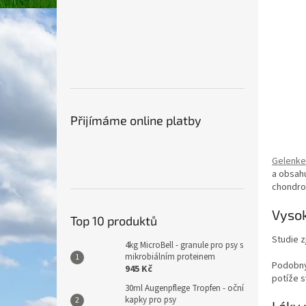
Přijímáme online platby
Gelenke
a obsahu
chondroi
Vysok
Top 10 produktů
Studie z
4kg MicroBell - granule pro psy s
mikrobiálním proteinem
Podobnýc
945 Kč
potíže 
30ml Augenpflege Tropfen - oční
kapky pro psy
Léky 