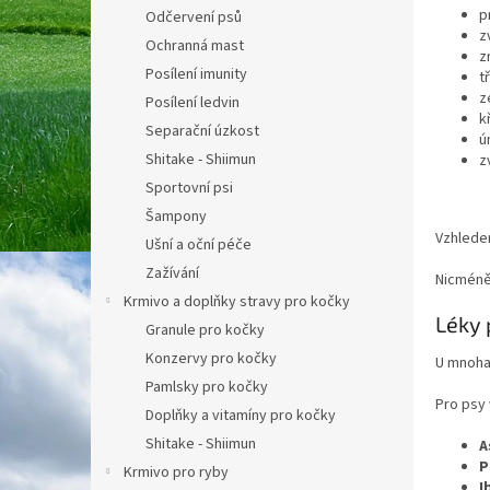
p
Odčervení psů
z
Ochranná mast
z
Posílení imunity
t
z
Posílení ledvin
k
Separační úzkost
ú
Shitake - Shiimun
z
Sportovní psi
Šampony
Vzhledem
Ušní a oční péče
Zažívání
Nicméně 
Krmivo a doplňky stravy pro kočky
Léky 
Granule pro kočky
Konzervy pro kočky
U mnoha 
Pamlsky pro kočky
Pro psy 
Doplňky a vitamíny pro kočky
Shitake - Shiimun
A
P
Krmivo pro ryby
I