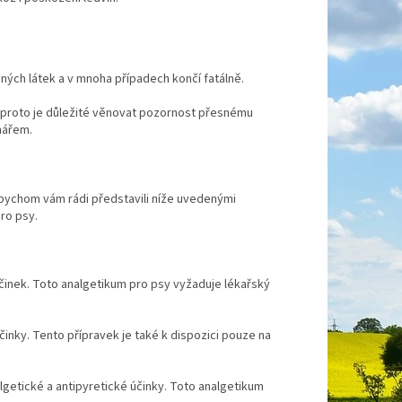
ných látek a v mnoha případech končí fatálně.
i, proto je důležité věnovat pozornost přesnému
nářem.
é bychom vám rádi představili níže uvedenými
ro psy.
účinek. Toto analgetikum pro psy vyžaduje lékařský
činky. Tento přípravek je také k dispozici pouze na
lgetické a antipyretické účinky. Toto analgetikum