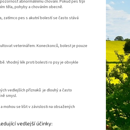
i pozornost abnormálnímu chování. Pokud pes trpí
ením těla, pohyby a chováním obecně.
, zatímco pes s akutní bolestí se často stává
zultovat veterinářem. Koneckonců, bolest je pouze
čbě. Vhodný lék proti bolesti ro psy je obvykle
ých vedlejších příznaků je dlouhý a často
čně smysl.
 a mohou se lišit v závislosti na obsažených
dující vedlejší účinky: