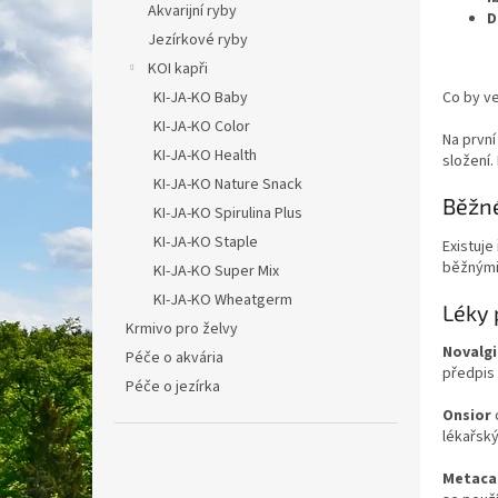
Akvarijní ryby
D
Jezírkové ryby
KOI kapři
KI-JA-KO Baby
Co by ve
KI-JA-KO Color
Na první
KI-JA-KO Health
složení.
KI-JA-KO Nature Snack
Běžné
KI-JA-KO Spirulina Plus
KI-JA-KO Staple
Existuje
běžnými 
KI-JA-KO Super Mix
KI-JA-KO Wheatgerm
Léky 
Krmivo pro želvy
Novalgi
Péče o akvária
předpis
Péče o jezírka
Onsior
lékařský
Metac