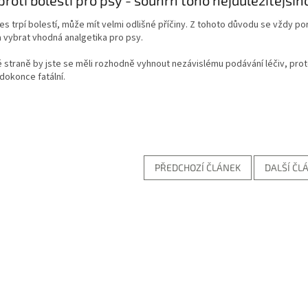
s trpí bolestí, může mít velmi odlišné příčiny. Z tohoto důvodu se vždy po
a vybrat vhodná analgetika pro psy.
 straně by jste se měli rozhodně vyhnout nezávislému podávání léčiv, pro
dokonce fatální.
PŘEDCHOZÍ ČLÁNEK
DALŠÍ ČL