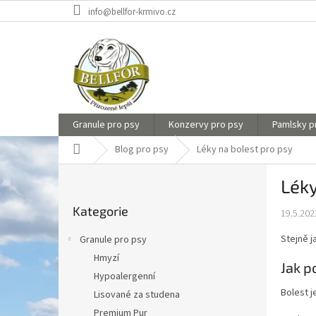
Přejít
info@bellfor-krmivo.cz
na
obsah
Granule pro psy
Konzervy pro psy
Pamlsky p
Domů
Blog pro psy
Léky na bolest pro psy
P
Léky
o
Přeskočit
s
Kategorie
kategorie
19.5.202
t
r
Stejně j
Granule pro psy
a
Hmyzí
n
Jak p
Hypoalergenní
n
Bolest j
í
Lisované za studena
p
Premium Pur