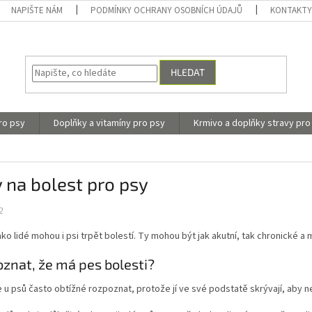
NAPIŠTE NÁM
PODMÍNKY OCHRANY OSOBNÍCH ÚDAJŮ
KONTAKT
HLEDAT
ro psy
Doplňky a vitamíny pro psy
Krmivo a doplňky stravy pro
 na bolest pro psy
2
ako lidé mohou i psi trpět bolestí. Ty mohou být jak akutní, tak chronické a 
oznat, že má pes bolesti?
e u psů často obtížné rozpoznat, protože jí ve své podstatě skrývají, aby n