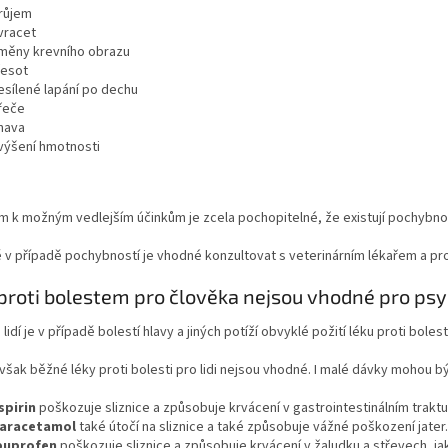
růjem
vracet
měny krevního obrazu
řesot
esílené lapání po dechu
řeče
nava
výšení hmotnosti
 k možným vedlejším účinkům je zcela pochopitelné, že existují pochybnos
v případě pochybností je vhodné konzultovat s veterinárním lékařem a proj
proti bolestem pro člověka nejsou vhodné pro psy
lidí je v případě bolestí hlavy a jiných potíží obvyklé požití léku proti bolest
však běžné léky proti bolesti pro lidi nejsou vhodné. I malé dávky mohou 
spirin
poškozuje sliznice a způsobuje krvácení v gastrointestinálním traktu
aracetamol
také útočí na sliznice a také způsobuje vážné poškození jater.
buprofen
poškozuje sliznice a způsobuje krvácení v žaludku a střevech, jak