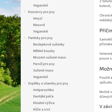
Z tohoto
a
Veganské
bolestí,
n
Konzervy pro psy
e
Chronick
Hmyzí
l
neklidný
Masové
Příči
Veganské
Pamlsky pro psy
Samoléče
příznak
Bezlepkové sušenky
Měkké kousky
Veteriná
Mrazem sušené maso
pouze so
Paroží pro psy
Možné
Sušené maso
Veganské
Použití 
způsobu
Doplňky a vitamíny pro psy
Antiparazitika
Možné ve
Dentální péče
účinných
Kloubní výživa
V závi
Kůže a srst