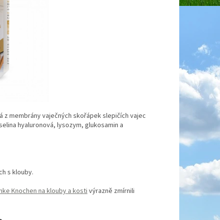
vá z membrány vaječných skořápek slepičích vajec
selina hyaluronová, lysozym, glukosamin a
ch s klouby.
nke Knochen na klouby a kosti
výrazně zmírnili
o