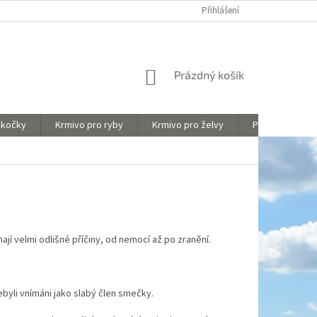
Y
OBCHODNÍ PODMÍNKY
HODNOCENÍ OBCHODU
Přihlášení
NÁKUPNÍ
Prázdný košík
KOŠÍK
 kočky
Krmivo pro ryby
Krmivo pro želvy
Péče o akvária
mají velmi odlišné příčiny, od nemocí až po zranění.
ebyli vnímáni jako slabý člen smečky.