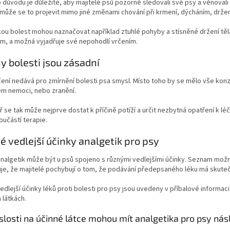
 důvodu je důležité, aby majitelé psů pozorně sledovali své psy a věnoval
 může se to projevit mimo jiné změnami chování při krmení, dýcháním, drž
ou bolest mohou naznačovat například ztuhlé pohyby a stísněné držení těla
m, a možná vyjadřuje své nepohodlí vrčením.
ny bolesti jsou zásadní
ní nedává pro zmírnění bolesti psa smysl. Místo toho by se mělo vše kon
em nemoci, nebo zranění.
ř se tak může nejprve dostat k příčině potíží a určit nezbytná opatření k lé
učástí terapie.
 vedlejší účinky analgetik pro psy
analgetik může být u psů spojeno s různými vedlejšími účinky. Seznam možn
je, že majitelé pochybují o tom, že podávání předepsaného léku má skute
dlejší účinky léků proti bolesti pro psy jsou uvedeny v příbalové informaci
 látkách.
slosti na účinné látce mohou mít analgetika pro psy násle