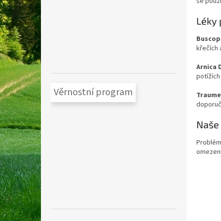
se použí
Léky 
Buscop
křečích 
Arnica 
potížíc
Věrnostní program
Traume
doporučo
Naše 
Problémy
omezení 