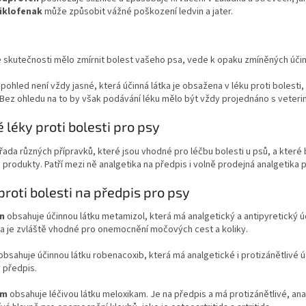
iklofenak
může způsobit vážné poškození ledvin a jater.
 skutečnosti mělo zmírnit bolest vašeho psa, vede k opaku zmíněných účin
 pohled není vždy jasné, která účinná látka je obsažena v léku proti bolest
 Bez ohledu na to by však podávání léku mělo být vždy projednáno s veteri
 léky proti bolesti pro psy
 řada různých přípravků, které jsou vhodné pro léčbu bolesti u psů, a kter
produkty. Patří mezi ně analgetika na předpis i volně prodejná analgetika p
proti bolesti na předpis pro psy
n
obsahuje účinnou látku metamizol, která má analgetický a antipyretický 
 a je zvláště vhodné pro onemocnění močových cest a koliky.
obsahuje účinnou látku robenacoxib, která má analgetické i protizánětlivé ú
 předpis.
am
obsahuje léčivou látku meloxikam. Je na předpis a má protizánětlivé, ana