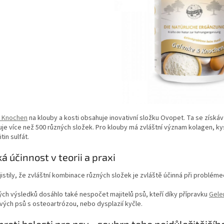
 Knochen
na klouby a kosti obsahuje inovativní složku
Ovopet
. Ta se získá
je více než 500 různých složek. Pro klouby má zvláštní význam kolagen, ky
tin sulfát.
á účinnost v teorii a praxi
jistily, že zvláštní kombinace různých složek je zvláště účinná při probléme
h výsledků dosáhlo také nespočet majitelů psů, kteří díky přípravku
Gele
svých psů s osteoartrózou, nebo
dysplazií kyčle
.
proti bolesti pro psy - souhrn toho nejdůležitějšíh