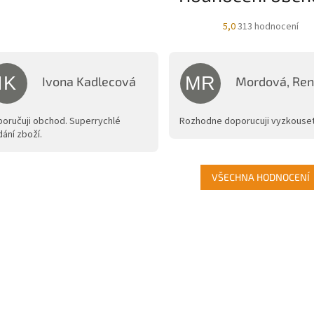
Průměrné
5,0
313 hodnocení
hodnocení
obchodu
je
5,0
IK
MR
Ivona Kadlecová
Mordová, Ren
z
Hodnocení obchodu je 5 z 5 hvězdiček.
Hodnocení obchodu 
5
hvězdiček.
oručuji obchod. Superrychlé
Rozhodne doporucuji vyzkouset
ání zboží.
VŠECHNA HODNOCENÍ