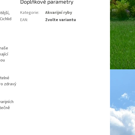
Doplňkové parametry
tější,
Kategorie
:
Akvarijní ryby
Cichlid
EAN
:
Zvolte variantu
 naše
ající
kou
itelné
ro zdravý
arijních
ytečně