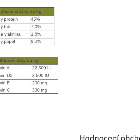
ytické složky na kg
ý protein
45%
ý tuk
7,0%
á vláknina
1,8%
ý popel
9,0%
lňkové látky na kg
min A
22 500 IU
min D3
2 500 IU
min E
200 mg
min C
330 mg
Hodnocení obch