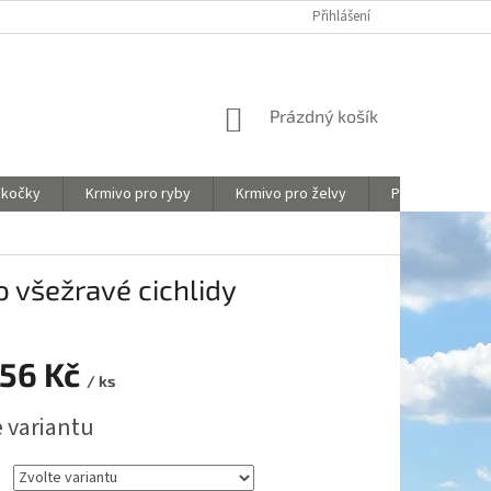
Y
OBCHODNÍ PODMÍNKY
HODNOCENÍ OBCHODU
Přihlášení
NÁKUPNÍ
Prázdný košík
KOŠÍK
 kočky
Krmivo pro ryby
Krmivo pro želvy
Péče o akvária
o všežravé cichlidy
56 Kč
/ ks
e variantu