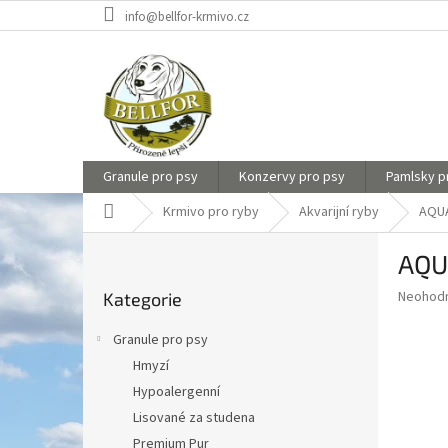
Přejít
info@bellfor-krmivo.cz
na
obsah
Granule pro psy
Konzervy pro psy
Pamlsky p
Domů
Krmivo pro ryby
Akvarijní ryby
AQUA
P
AQUA
o
Přeskočit
s
Průměr
Neohod
Kategorie
kategorie
t
hodnoce
r
produkt
Granule pro psy
a
je
Hmyzí
0,0
n
z
Hypoalergenní
n
5
í
Lisované za studena
hvězdič
p
Premium Pur