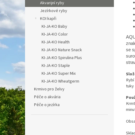
Akvarijní ryby
Jezírkové ryby
KOI kapři
KI-JA-KO Baby
KI-JA-KO Color
AQUA
KI-JA-KO Health
znal
KI-JA-KO Nature Snack
se s
suro
KI-JA-KO Spirulina Plus
stra
KI-JA-KO Staple
KI-JA-KO Super Mix
Slož
Rybí 
KI-JA-KO Wheatgerm
tuky 
Krmivo pro želvy
Péče o akvária
Použ
Krmt
Péče o jezírka
minut
Obsa
Skla