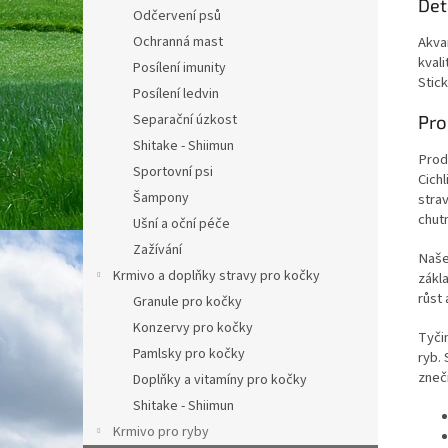
Det
Odčervení psů
Akvar
Ochranná mast
kvali
Posílení imunity
Stick
Posílení ledvin
Pro
Separační úzkost
Shitake - Shiimun
Prod
Sportovní psi
Cichl
Šampony
stra
chut
Ušní a oční péče
Zažívání
Naše 
Krmivo a doplňky stravy pro kočky
zákl
růst 
Granule pro kočky
Konzervy pro kočky
Tyčin
Pamlsky pro kočky
ryb. 
zneč
Doplňky a vitamíny pro kočky
Shitake - Shiimun
Krmivo pro ryby