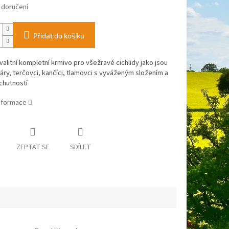
 doručení
Přidat do košíku
alitní kompletní krmivo pro všežravé cichlidy jako jsou
láry, terčovci, kančíci, tlamovci s vyváženým složením a
chutností
informace
ZEPTAT SE
SDÍLET