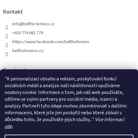
p
a
Kontakt
t
info
@
bellfor-krmivo.cz
í
+420 774 681 779
https://www.facebook.com/bellforkrmivo
bellforkrmivo.cz/
Facebook
"
K personalizaci obsahu a reklam, poskytování funkcí
sociálních médií a analýze naší návštěvnosti využíváme
soubory cookie. Informace o tom, jak náš web používáte,
sdílíme se svými partnery pro sociální média, inzerci a
Instagram
analýzy. Partneři tyto údaje mohou zkombinovat s dalšími
informacemi, které jste jim poskytli nebo které získali v
Sledovat na Instagramu
důsledku toho, že používáte jejich služby.
.
"
Více informací
zde
.
Vytvořil Shoptet