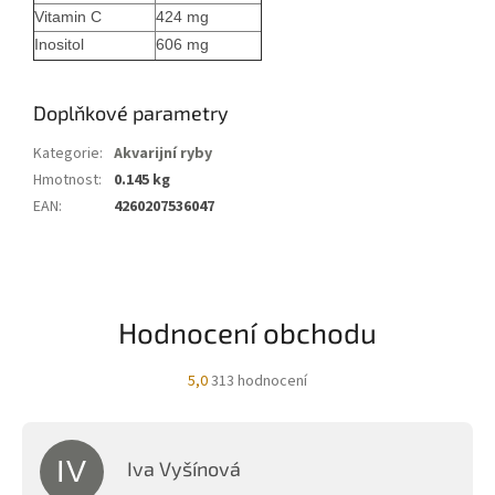
Vitamin C
424 mg
Inositol
606 mg
Doplňkové parametry
Kategorie
:
Akvarijní ryby
Hmotnost
:
0.145 kg
EAN
:
4260207536047
Hodnocení obchodu
Průměrné
5,0
313 hodnocení
hodnocení
obchodu
je
5,0
IV
Iva Vyšínová
z
Hodnocení obchodu je 5 z 5 hvězdiček.