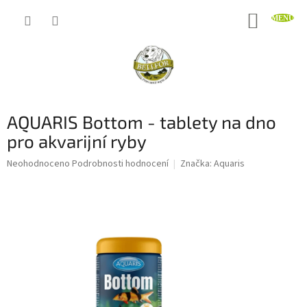
Přejít
NÁKUP
na
obsah
KOŠÍK
AQUARIS Bottom - tablety na dno
pro akvarijní ryby
Průměrné
Neohodnoceno
Podrobnosti hodnocení
Značka:
Aquaris
hodnocení
produktu
je
0,0
z
5
hvězdiček.