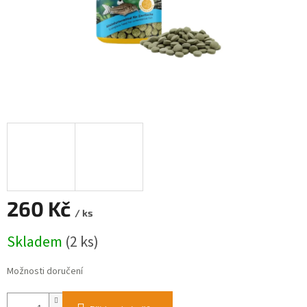
260 Kč
/ ks
Měrná
Skladem
(2 ks)
cena:
Možnosti doručení