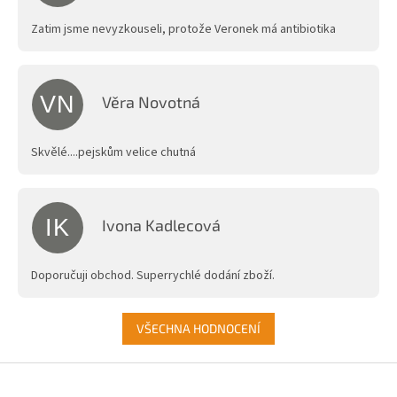
5
hvězdiček.
Zatim jsme nevyzkouseli, protože Veronek má antibiotika
VN
Věra Novotná
Hodnocení obchodu je 5 z 5 hvězdiček.
Skvělé....pejskům velice chutná
IK
Ivona Kadlecová
Hodnocení obchodu je 5 z 5 hvězdiček.
Doporučuji obchod. Superrychlé dodání zboží.
VŠECHNA HODNOCENÍ
Z
á