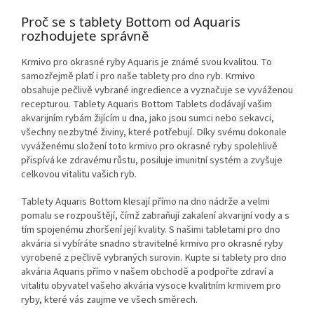
Proč se s tablety Bottom od Aquaris
rozhodujete správně
Krmivo pro okrasné ryby Aquaris je známé svou kvalitou. To
samozřejmě platí i pro naše tablety pro dno ryb. Krmivo
obsahuje pečlivě vybrané ingredience a vyznačuje se vyváženou
recepturou.
Tablety Aquaris Bottom Tablets dodávají vašim
akvarijním rybám žijícím u dna, jako jsou sumci nebo sekavci,
všechny nezbytné živiny, které potřebují. Díky svému dokonale
vyváženému složení toto krmivo pro okrasné ryby spolehlivě
přispívá ke zdravému růstu, posiluje imunitní systém a zvyšuje
celkovou vitalitu vašich ryb.
Tablety Aquaris Bottom klesají přímo na dno nádrže a velmi
pomalu se rozpouštějí, čímž zabraňují zakalení akvarijní vody a s
tím spojenému zhoršení její kvality. S našimi tabletami pro dno
akvária si vybíráte snadno stravitelné krmivo pro okrasné ryby
vyrobené z pečlivě vybraných surovin. Kupte si tablety pro dno
akvária Aquaris přímo v našem obchodě a podpořte zdraví a
vitalitu obyvatel vašeho akvária vysoce kvalitním krmivem pro
ryby, které vás zaujme ve všech směrech.