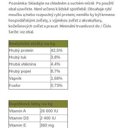
Poznámka: Skladujte na chladném a suchém místě. Po použití
obal uzavřete. Není určeno k lidské spotřebě. Obsahuje rybí
moučku a/nebo rozpustný rybí protein; nemělo by být krmeno
hospodářskými zvířaty, s výjimkou zvířat z akvakultury,
kožešinových zvířat a prasat. Minimální trvanlivost do / Číslo
šarže: viz obal.
Analytické složky na kg
Hrubý protein
42,5%
Hrubý tuk
3,8%
Hrubá vláknina
4,4%
Hrubý popel
8,7%
Vápník
1,68%
Fosfor
0,73%
Doplňkové látky na kg
Vitamin A
26 600 IU
Vitamin D3
2 400 IU
Vitamin E
360 mg