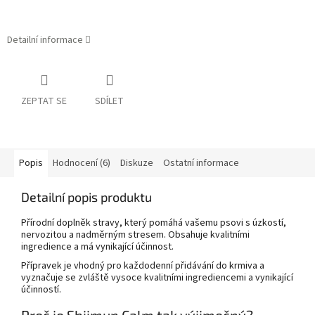
Detailní informace
ZEPTAT SE
SDÍLET
Popis
Hodnocení (6)
Diskuze
Ostatní informace
Detailní popis produktu
Přírodní doplněk stravy, který pomáhá vašemu psovi s úzkostí,
nervozitou a nadměrným stresem. Obsahuje kvalitními
ingredience a má vynikající účinnost.
Přípravek je vhodný pro každodenní přidávání do krmiva a
vyznačuje se zvláště vysoce kvalitními ingrediencemi a vynikající
účinností.
Proč je Shiimun Calm tak výjimečný?