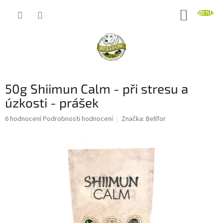
Přejít
NÁKUP
na
obsah
KOŠÍK
50g Shiimun Calm - při stresu a
úzkosti - prášek
Průměrné
6 hodnocení
Podrobnosti hodnocení
Značka:
Bellfor
hodnocení
produktu
je
4,5
z
5
hvězdiček.