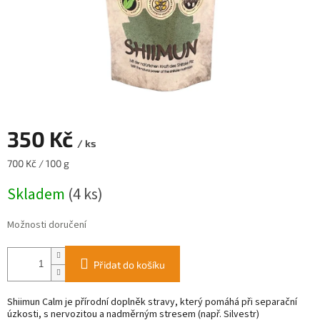
350 Kč
/ ks
Měrná
700 Kč / 100 g
cena:
Skladem
(4 ks)
Možnosti doručení
Přidat do košíku
Shiimun Calm je přírodní doplněk stravy, který pomáhá při separační
úzkosti, s nervozitou a nadměrným stresem (např. Silvestr)