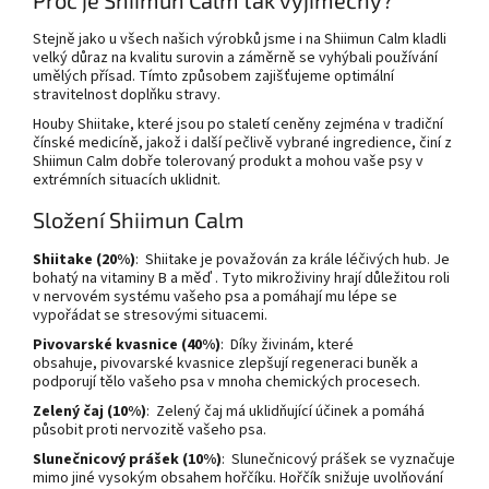
Stejně jako u všech našich výrobků jsme i na Shiimun Calm kladli
velký důraz na kvalitu surovin a záměrně se vyhýbali používání
umělých přísad. Tímto způsobem zajišťujeme optimální
stravitelnost doplňku stravy.
Houby Shiitake, které jsou po staletí ceněny zejména v tradiční
čínské medicíně, jakož i další pečlivě vybrané ingredience, činí z
Shiimun Calm dobře tolerovaný produkt a mohou vaše psy v
extrémních situacích uklidnit.
Složení Shiimun Calm
Shiitake (20%)
: Shiitake je považován za krále léčivých hub. Je
bohatý na vitaminy B a
měď
. Tyto mikroživiny hrají důležitou roli
v nervovém systému vašeho psa a pomáhají mu lépe se
vypořádat se stresovými situacemi.
Pivovarské kvasnice
(40%)
: Díky živinám, které
obsahuje,
pivovarské kvasnice
zlepšují regeneraci buněk a
podporují tělo vašeho psa v mnoha chemických procesech.
Zelený čaj (10%)
: Zelený čaj má uklidňující účinek a pomáhá
působit proti nervozitě vašeho psa.
Slunečnicový prášek (10%)
: Slunečnicový prášek se vyznačuje
mimo jiné vysokým obsahem hořčíku. Hořčík snižuje uvolňování