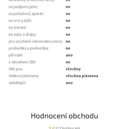
na podporu jater
:
ne
na pohybový aparát
:
ne
na srst a kůži
:
ne
na trávení
:
ne
na zuby a drápy
:
ne
pro urychlení rekonvalescence
:
ne
probiotika a prebiotika
:
ne
přírodní
:
ano
s obsahem CBD
:
ne
Věk psa
:
všechny
Velikost plemena
:
všechna plemena
zklidňující
:
ano
Hodnocení obchodu
Průměrné
5,0
313 hodnocení