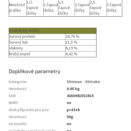
1/2
1,5
2,5
Množství
1 čajová
2 čajové
3 čajové
čajové
čajové
čajové
prášku
lžička
lžičky
lžičky
lžičky
lžičky
lžičky
Analytické složky
Surový protein
34,76 %
Surový tuk
11,5 %
vlákniny
6,19 %
hrubý popel
4,42 %
Doplňkové parametry
Kategorie
:
Shiimun - Shitake
Hmotnost
:
0.05 kg
EAN
:
4260441552414
BARF
:
ne
druh přípravku pro psa
:
prášek
Hmotnost
:
50g
na imunitu
:
ne
na ledviny a močové cesty
:
ne