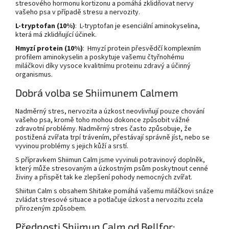
stresového hormonu kortizonu a pomáhá zklidňovat nervy
vašeho psa v případě stresu a nervozity.
L-tryptofan (10%)
: L-tryptofan je esenciální aminokyselina,
která má zklidňující účinek.
Hmyzí
protein (10%)
:
Hmyzí
protein přesvědčí komplexním
profilem aminokyselin a poskytuje vašemu čtyřnohému
miláčkovi díky vysoce kvalitnímu proteinu zdravý a účinný
organismus.
Dobrá volba se Shiimunem Calmem
Nadměrný stres, nervozita a úzkost neovlivňují pouze chování
vašeho psa, kromě toho mohou dokonce způsobit vážné
zdravotní problémy. Nadměrný stres často způsobuje, že
postižená zvířata trpí trávením, přestávají správně jíst, nebo se
vyvinou problémy s jejich kůží a srstí.
S přípravkem Shiimun Calm jsme vyvinuli potravinový doplněk,
který může stresovaným a úzkostným psům poskytnout cenné
živiny a přispět tak ke zlepšení pohody nemocných zvířat.
Shiitun Calm s obsahem Shitake pomáhá vašemu miláčkovi snáze
zvládat stresové situace a potlačuje úzkost a nervozitu zcela
přirozeným způsobem.
Přednosti Shiimun Calm od Bellfor: