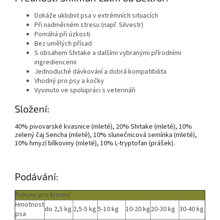
Dokáže uklidnit psa v extrémních situacích
Při nadměrném stresu (např. Silvestr)
Pomáhá při úzkosti
Bez umělých přísad
S obsahem Shitake a dalšími vybranými přírodními
ingrediencemi
Jednoduché dávkování a dobrá kompatibilita
Vhodný pro psy a kočky
Vyvinuto ve spolupráci s veterináři
Složení:
40% pivovarské kvasnice (mleté), 20% Shitake (mleté), 10%
zelený čaj Sencha (mleté), 10% slunečnicová semínka (mleté),
10% hmyzí bílkoviny (mleté), 10% L-tryptofan (prášek).
Podávání:
Pokyny pro krmení
Hmotnost
do 2,5 kg
2,5-5 kg
5-10 kg
10-20 kg
20-30 kg
30-40 kg
psa