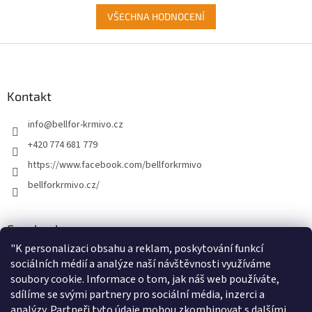
VŠECHNA HODNOCENÍ
Z
á
p
a
Kontakt
t
info
@
bellfor-krmivo.cz
í
+420 774 681 779
https://www.facebook.com/bellforkrmivo
bellforkrmivo.cz/
Facebook
"
K personalizaci obsahu a reklam, poskytování funkcí
sociálních médií a analýze naší návštěvnosti využíváme
soubory cookie. Informace o tom, jak náš web používáte,
Instagram
sdílíme se svými partnery pro sociální média, inzerci a
analýzy. Partneři tyto údaje mohou zkombinovat s dalšími