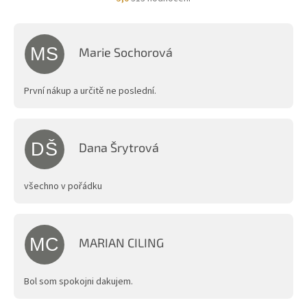
hodnocení
obchodu
je
5,0
MS
Marie Sochorová
z
Hodnocení obchodu je 5 z 5 hvězdiček.
5
hvězdiček.
První nákup a určitě ne poslední.
DŠ
Dana Šrytrová
Hodnocení obchodu je 5 z 5 hvězdiček.
všechno v pořádku
MC
MARIAN CILING
Hodnocení obchodu je 5 z 5 hvězdiček.
Bol som spokojni dakujem.