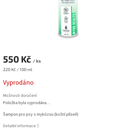
550 Kč
/ ks
Měrná
220 Kč / 100 ml
cena:
Vyprodáno
Možnosti doručení
Položka byla vyprodána…
Šampon pro psy s mykózou (kožní plíseň)
Detailní informace