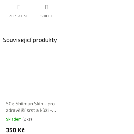
ZEPTAT SE
SDÍLET
Související produkty
50g Shiimun Skin - pro
zdravější srst a kůži -
prášek
Skladem
(2 ks)
Průměrné
hodnocení
350 Kč
produktu