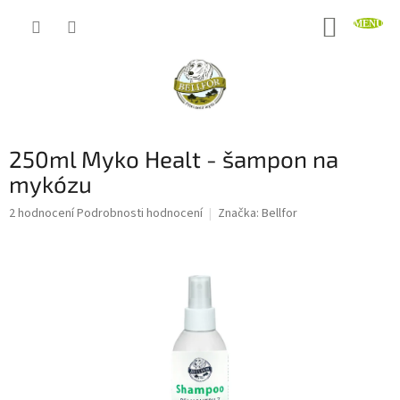
Přejít
NÁKUP
na
obsah
KOŠÍK
250ml Myko Healt - šampon na
mykózu
Průměrné
2 hodnocení
Podrobnosti hodnocení
Značka:
Bellfor
hodnocení
produktu
je
4,5
z
5
hvězdiček.