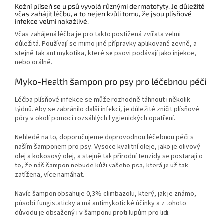
Kožní plíseň se u psů vyvolá různými dermatofyty. Je důležité
včas zahájit léčbu, a to nejen kvůli tomu, že jsou plísňové
infekce velmi nakažlivé.
Včas zahájená léčba je pro takto postižená zvířata velmi
důležitá. Používají se mimo jiné přípravky aplikované zevně, a
stejně tak antimykotika, které se psovi podávají jako injekce,
nebo orálně.
Myko-Health šampon pro psy pro léčebnou péči
Léčba plísňové infekce se může rozhodně táhnout i několik
týdnů. Aby se zabránilo další infekci, je důležité zničit plísňové
póry v okolí pomocí rozsáhlých hygienických opatření.
Nehledě na to, doporučujeme doprovodnou léčebnou péči s
naším šamponem pro psy. Vysoce kvalitní oleje, jako je olivový
olej a kokosový olej, a stejně tak přírodní tenzidy se postarají o
to, že náš šampon nebude kůži vašeho psa, která je už tak
zatížena, více namáhat.
Navíc šampon obsahuje 0,3% climbazolu, který, jak je známo,
působí fungistaticky a má antimykotické účinky a z tohoto
důvodu je obsažený i v šamponu proti lupům pro lidi.