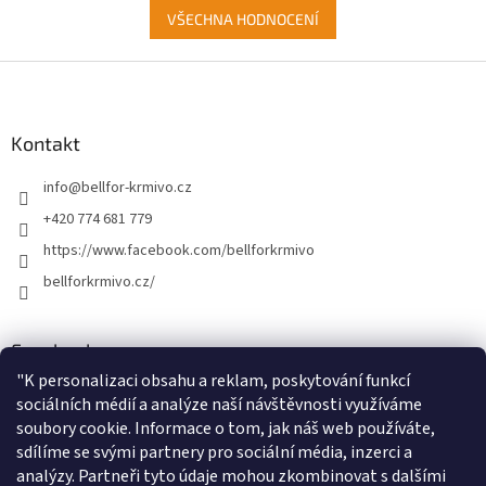
VŠECHNA HODNOCENÍ
Z
á
p
a
Kontakt
t
info
@
bellfor-krmivo.cz
í
+420 774 681 779
https://www.facebook.com/bellforkrmivo
bellforkrmivo.cz/
Facebook
"
K personalizaci obsahu a reklam, poskytování funkcí
sociálních médií a analýze naší návštěvnosti využíváme
soubory cookie. Informace o tom, jak náš web používáte,
Instagram
sdílíme se svými partnery pro sociální média, inzerci a
analýzy. Partneři tyto údaje mohou zkombinovat s dalšími