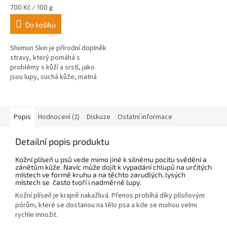
je
Měrná
700 Kč / 100 g
5,0
cena:
z
Do košíku
5
hvězdiček.
Shiimun Skin je přírodní doplněk
stravy, který pomáhá s
problémy s kůží a srstí, jako
jsou lupy, suchá kůže, matná
srst nebo vypadávání chlupů
Popis
Hodnocení (2)
Diskuze
Ostatní informace
Detailní popis produktu
Kožní plíseň u psů
vede mimo jiné k silnému pocitu svědění a
zánětům kůže. Navíc může dojít k vypadání chlupů na určitých
místech ve formě kruhu a na těchto zarudlých, lysých
místech se často tvoří i nadměrně lupy.
Kožní plíseň je krajně nakažlivá. Přenos probíhá díky plísňovým
pórům, které se dostanou na tělo psa a kde se mohou velmi
rychle množit.