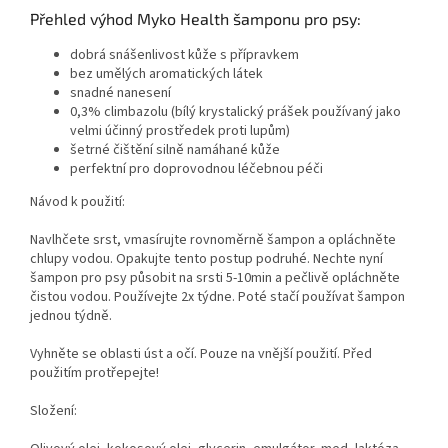
Přehled výhod Myko Health šamponu pro psy:
dobrá snášenlivost kůže s přípravkem
bez umělých aromatických látek
snadné nanesení
0,3% climbazolu (
bílý krystalický prášek používaný jako
velmi účinný prostředek proti lupům)
šetrné čištění silně namáhané kůže
perfektní pro doprovodnou léčebnou péči
Návod k použití:
Navlhčete srst, vmasírujte rovnoměrně šampon a opláchněte
chlupy vodou. Opakujte tento postup podruhé. Nechte nyní
šampon pro psy působit na srsti 5-10min a pečlivě opláchněte
čistou vodou. Používejte 2x týdne. Poté stačí používat šampon
jednou týdně.
Vyhněte se oblasti úst a očí.
Pouze na vnější použití.
Před
použitím protřepejte!
Složení: