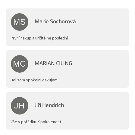
hodnocení
obchodu
je
5,0
MS
Marie Sochorová
z
Hodnocení obchodu je 5 z 5 hvězdiček.
5
hvězdiček.
První nákup a určitě ne poslední.
MC
MARIAN CILING
Hodnocení obchodu je 5 z 5 hvězdiček.
Bol som spokojni dakujem.
JH
Jiří Hendrich
Hodnocení obchodu je 5 z 5 hvězdiček.
Vše v pořádku. Spokojenost