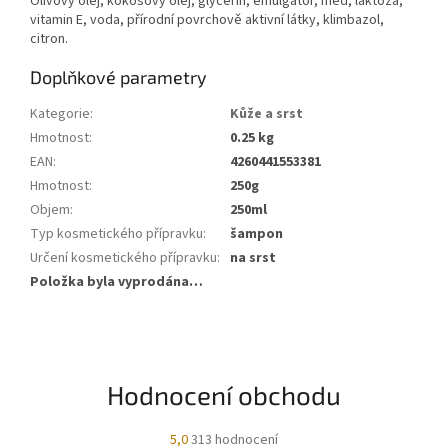
Olivový olej, kokosový olej, glycerin, emulgátor, med, laktóza,
vitamin E, voda, přírodní povrchově aktivní látky, klimbazol,
citron.
Doplňkové parametry
Kategorie
:
Kůže a srst
Hmotnost
:
0.25 kg
EAN
:
4260441553381
Hmotnost
:
250g
Objem
:
250ml
Typ kosmetického přípravku
:
šampon
Určení kosmetického přípravku
:
na srst
Položka byla vyprodána…
Hodnocení obchodu
Průměrné
5,0
313 hodnocení