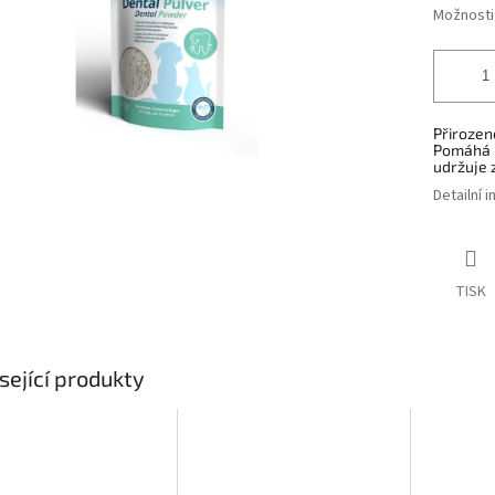
Možnosti
Přirozen
P
omáhá u
udržuje 
Detailní 
TISK
sející produkty