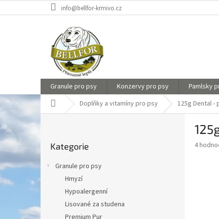
Přejít
info@bellfor-krmivo.cz
na
obsah
Granule pro psy
Konzervy pro psy
Pamlsky p
Domů
Doplňky a vitamíny pro psy
125g Dental - 
P
125g
o
Přeskočit
s
Průměr
4 hodno
Kategorie
kategorie
t
hodnoce
r
produkt
Granule pro psy
a
je
Hmyzí
5,0
n
z
Hypoalergenní
n
5
í
Lisované za studena
hvězdič
p
Premium Pur