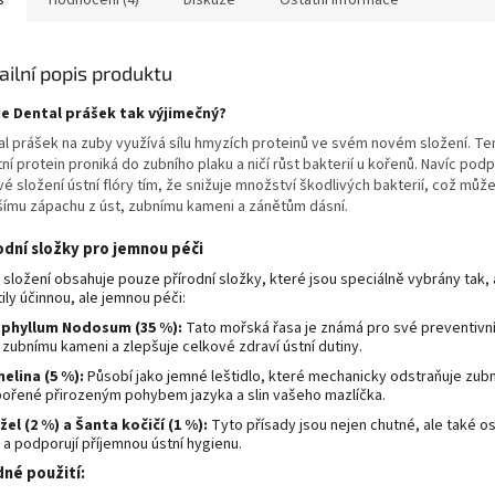
s
Hodnocení (4)
Diskuze
Ostatní informace
ailní popis produktu
je Dental prášek tak výjimečný?
al prášek na zuby využívá sílu hmyzích proteinů ve svém novém složení. T
tní protein proniká do zubního plaku a ničí růst bakterií u kořenů. Navíc pod
é složení ústní flóry tím, že snižuje množství škodlivých bakterií, což může
ímu zápachu z úst, zubnímu kameni a zánětům dásní.
odní složky pro jemnou péči
 složení obsahuje pouze přírodní složky, které jsou speciálně vybrány tak,
tily účinnou, ale jemnou péči:
phyllum Nodosum (35 %):
Tato mořská řasa je známá pro své preventivní
 zubnímu kameni a zlepšuje celkové zdraví ústní dutiny.
elina (5 %):
Působí jako jemné leštidlo, které mechanicky odstraňuje zubn
ořené přirozeným pohybem jazyka a slin vašeho mazlíčka.
žel (2 %) a Šanta kočičí (1 %):
Tyto přísady jsou nejen chutné, ale také os
 a podporují příjemnou ústní hygienu.
né použití: