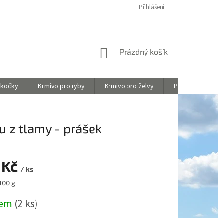
Y
OBCHODNÍ PODMÍNKY
HODNOCENÍ OBCHODU
Přihlášení
NÁKUPNÍ
Prázdný košík
KOŠÍK
 kočky
Krmivo pro ryby
Krmivo pro želvy
Péče o akvária
u z tlamy - prášek
 Kč
/ ks
100 g
dem
(2 ks)