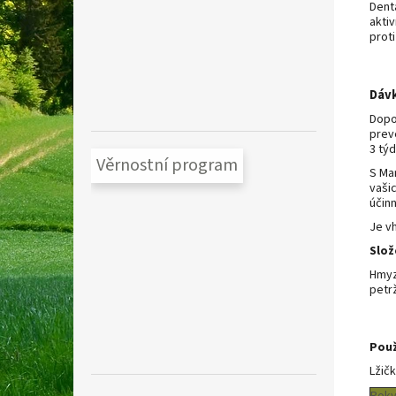
Denta
aktiv
proti
Dávk
Dopo
prev
3 týd
Věrnostní program
S Ma
vaši
účin
Je v
Slož
Hmyz
petrž
Použ
Lžič