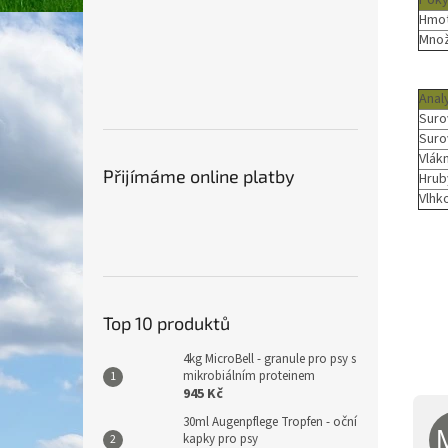
Poky
Hmot
Množ
Anal
Suro
Suro
Vlák
Přijímáme online platby
Hrub
Vlhk
Top 10 produktů
4kg MicroBell - granule pro psy s
mikrobiálním proteinem
945 Kč
30ml Augenpflege Tropfen - oční
kapky pro psy