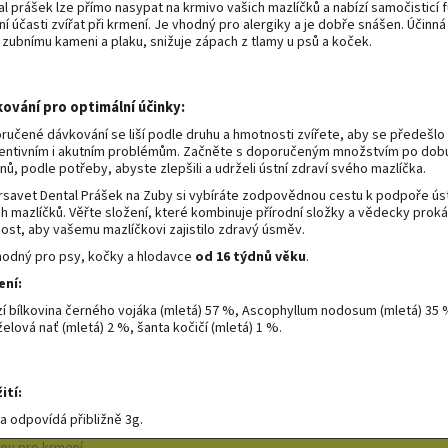
l prášek lze přímo nasypat na krmivo vašich mazlíčků a nabízí samočisticí f
ní účasti zvířat při krmení. Je vhodný pro alergiky a je dobře snášen. Účinn
 zubnímu kameni a plaku, snižuje zápach z tlamy u psů a koček.
ování pro optimální účinky:
ručené dávkování se liší podle druhu a hmotnosti zvířete, aby se předešlo
entivním i akutním problémům. Začněte s doporučeným množstvím po dobu
nů, podle potřeby, abyste zlepšili a udrželi ústní zdraví svého mazlíčka.
rsavet Dental Prášek na Zuby si vybíráte zodpovědnou cestu k podpoře ús
ch mazlíčků. Věřte složení, které kombinuje přírodní složky a vědecky prok
nost, aby vašemu mazlíčkovi zajistilo zdravý úsměv.
hodný pro psy, kočky a hlodavce
od 16 týdnů věku
.
ení:
í bílkovina černého vojáka (mletá) 57 %, Ascophyllum nodosum (mletá) 35 
elová nať (mletá) 2 %, šanta kočičí (mletá) 1 %.
ití:
ka odpovídá přibližně 3g.