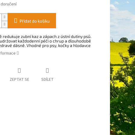
 doručení
Přidat do košíku
ě redukuje zubní kaz a zápach z ústní dutiny psů.
držovat každodenní péči o chrup a dlouhodobě
zdravé dásně. Vhodné pro psy, kočky a hlodavce
informace
ZEPTAT SE
SDÍLET