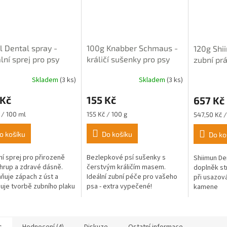
 Dental spray -
100g Knabber Schmaus -
120g Shi
lní sprej pro psy
králičí sušenky pro psy
zubní pr
Skladem
(3 ks)
Skladem
(3 ks)
rné
Průměrné
Průměrné
cení
hodnocení
hodnocení
 Kč
155 Kč
657 Kč
ktu
produktu
produktu
je
je
Měrná
Měrná
 / 100 ml
155 Kč / 100 g
547,50 Kč /
5,0
4,5
cena:
cena:
z
z
o košíku
Do košíku
Do ko
5
5
ček.
hvězdiček.
hvězdiček.
ní sprej pro přirozeně
Bezlepkové psí sušenky s
Shiimun Den
chrup a zdravé dásně.
čerstvým králičím masem.
doplněk st
ňuje zápach z úst a
Ideální zubní péče pro vašeho
při usazová
uje tvorbě zubního plaku
psa - extra vypečené!
kamene