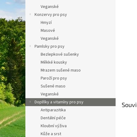
a
Veganské
n
Konzervy pro psy
e
Hmyzí
l
Masové
Veganské
Pamlsky pro psy
Bezlepkové sušenky
Měkké kousky
Mrazem sušené maso
Paroží pro psy
Sušené maso
Veganské
Doplňky a vitamíny pro psy
Souvi
Antiparazitika
Dentální péče
Kloubní výživa
Kůže a srst