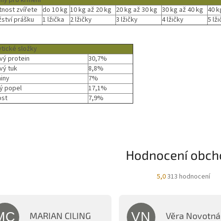
ny pro krmení
nost zvířete
do 10 kg
10 kg až 20 kg
20 kg až 30 kg
30 kg až 40 kg
40 k
ství prášku
1 lžička
2 lžičky
3 lžičky
4 lžičky
5 lž
ytické složky
vý protein
30,7%
vý tuk
8,8%
niny
7%
ý popel
17,1%
ost
7,9%
Hodnocení obch
Průměrné
5,0
313 hodnocení
hodnocení
obchodu
je
5,0
MC
VN
MARIAN CILING
Věra Novotná