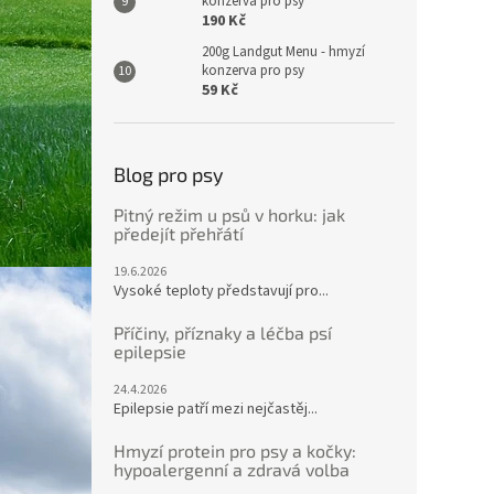
konzerva pro psy
190 Kč
200g Landgut Menu - hmyzí
konzerva pro psy
59 Kč
Blog pro psy
Pitný režim u psů v horku: jak
předejít přehřátí
19.6.2026
Vysoké teploty představují pro...
Příčiny, příznaky a léčba psí
epilepsie
24.4.2026
Epilepsie patří mezi nejčastěj...
Hmyzí protein pro psy a kočky:
hypoalergenní a zdravá volba