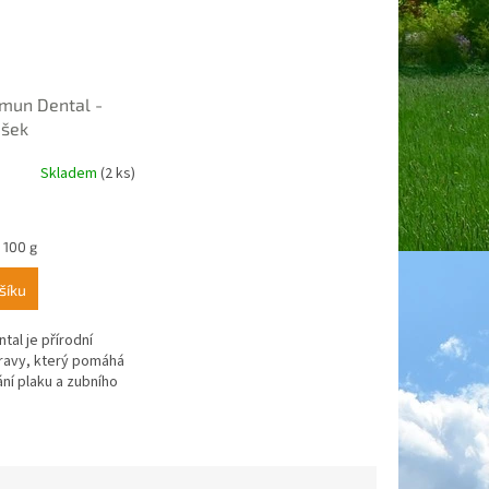
imun Dental -
ášek
Skladem
(2 ks)
 100 g
šíku
tal je přírodní
ravy, který pomáhá
ní plaku a zubního