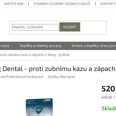
NAPIŠTE NÁM
PODMÍNKY OCHRANY OSOBNÍCH ÚDAJŮ
KONTAKT
HLEDAT
ro psy
Doplňky a vitamíny pro psy
Krmivo a doplňky stravy pro
proti zubnímu kazu a zápachu z tlamy - prášek
 Dental - proti zubnímu kazu a zápach
né
cení
Podrobnosti hodnocení
Značka:
Marsapet
ní
520
u
Měrná
416 Kč / 
cena:
Skla
ek.