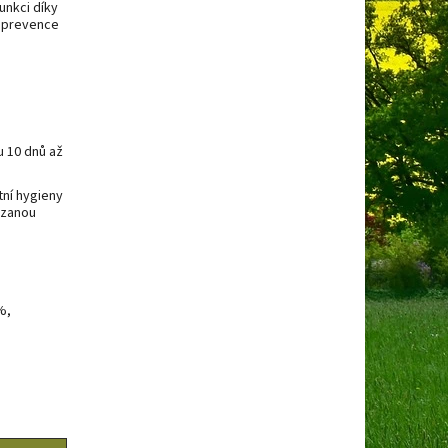
unkci díky
á prevence
 10 dnů až
tní hygieny
ázanou
%,