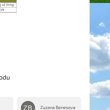
g až 50 kg
iček
odu
ZB
Zuzana Benesova