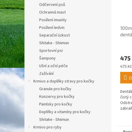
Odčervení psů
Ochranná mast
Posílení imunity
Posílení ledvin
100ml
dentá
Separační úzkost
Shitake - Shiimun
Průmě
Sportovní psi
hodno
475
Šampony
produ
je
Ušní a oční péče
Měrná
475 Kč
3,0
cena:
Zažívání
z
D
5
Krmivo a doplňky stravy pro kočky
hvězdi
Granule pro kočky
Dentál
Konzervy pro kočky
čistý 
Odstra
Pamlsky pro kočky
zabraň
Doplňky a vitamíny pro kočky
Shitake - Shiimun
Krmivo pro ryby