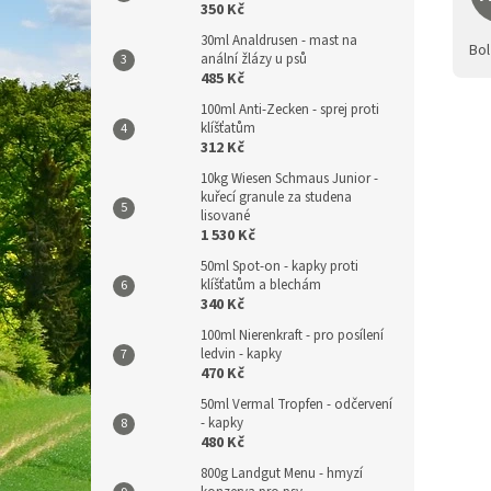
350 Kč
30ml Analdrusen - mast na
Bol
anální žlázy u psů
485 Kč
100ml Anti-Zecken - sprej proti
klíšťatům
312 Kč
10kg Wiesen Schmaus Junior -
kuřecí granule za studena
lisované
1 530 Kč
50ml Spot-on - kapky proti
klíšťatům a blechám
340 Kč
100ml Nierenkraft - pro posílení
ledvin - kapky
470 Kč
50ml Vermal Tropfen - odčervení
- kapky
480 Kč
800g Landgut Menu - hmyzí