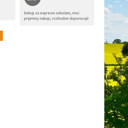
je 5 z 5 hvězdiček.
Hodnocení obchodu je 5 z 5 hvězdiček.
Dekuji za expresni odeslani, moc
prijemny nakup, rozhodne doporucuji!