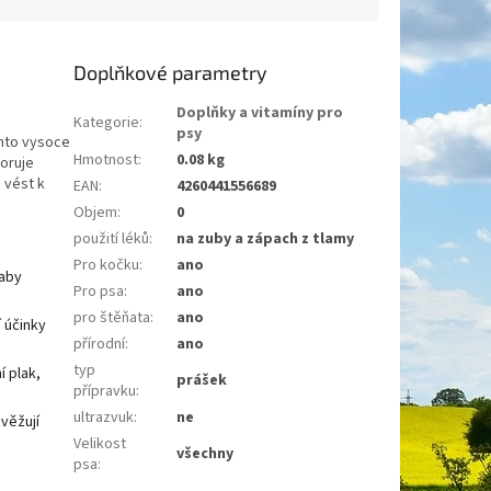
Doplňkové parametry
Doplňky a vitamíny pro
Kategorie
:
psy
ento vysoce
Hmotnost
:
0.08 kg
poruje
 vést k
EAN
:
4260441556689
Objem
:
0
použití léků
:
na zuby a zápach z tlamy
Pro kočku
:
ano
 aby
Pro psa
:
ano
pro štěňata
:
ano
 účinky
přírodní
:
ano
typ
í plak,
prášek
přípravku
:
ultrazvuk
:
ne
věžují
Velikost
všechny
psa
: