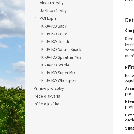
Popi
Akvarijní ryby
Jezírkové ryby
KOI kapři
Det
KI-JA-KO Baby
Čím 
KI-JA-KO Color
Dent
KI-JA-KO Health
kvali
KI-JA-KO Nature Snack
zdrav
menš
KI-JA-KO Spirulina Plus
KI-JA-KO Staple
Přír
KI-JA-KO Super Mix
Naše
KI-JA-KO Wheatgerm
zajis
Krmivo pro želvy
Asco
proti
Péče o akvária
Křem
Péče o jezírka
podp
Petr
dech
Snad