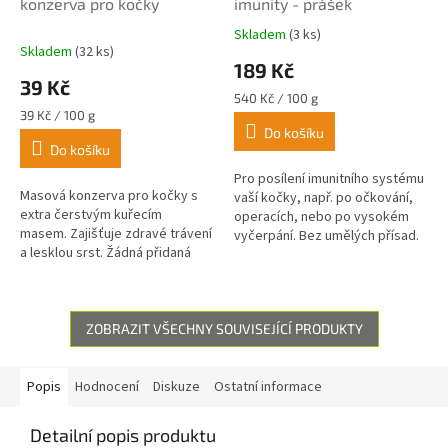
konzerva pro kočky
imunity - prášek
Skladem
(3 ks)
Průměrné
Skladem
(32 ks)
hodnocení
189 Kč
produktu
39 Kč
je
Měrná
540 Kč / 100 g
5,0
Měrná
cena:
39 Kč / 100 g
z
cena:
Do košíku
Do košíku
5
hvězdiček.
Pro posílení imunitního systému
Masová konzerva pro kočky s
vaší kočky, např. po očkování,
extra čerstvým kuřecím
operacích, nebo po vysokém
masem. Zajišťuje zdravé trávení
vyčerpání. Bez umělých přísad.
a lesklou srst. Žádná přidaná
barviva, chutě ani konzervační
látky.
ZOBRAZIT VŠECHNY SOUVISEJÍCÍ PRODUKTY
Popis
Hodnocení
Diskuze
Ostatní informace
Detailní popis produktu