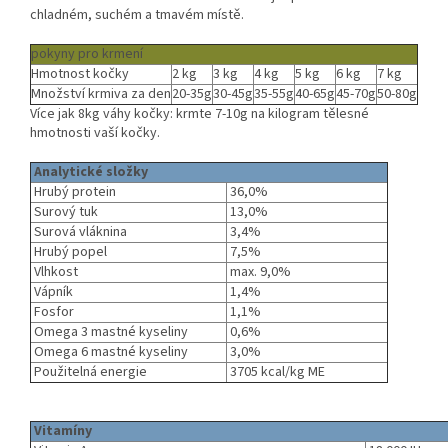
chladném, suchém a tmavém místě.
pokyny pro krmení
Hmotnost kočky
2 kg
3 kg
4 kg
5 kg
6 kg
7 kg
Množství krmiva za den
20-35g
30-45g
35-55g
40-65g
45-70g
50-80g
Více jak 8kg váhy kočky: krmte 7-10g na kilogram tělesné
hmotnosti vaší kočky.
Analytické složky
Hrubý protein
36,0%
Surový tuk
13,0%
Surová vláknina
3,4%
Hrubý popel
7,5%
Vlhkost
max. 9,0%
Vápník
1,4%
Fosfor
1,1%
Omega 3 mastné kyseliny
0,6%
Omega 6 mastné kyseliny
3,0%
Použitelná energie
3705 kcal/kg ME
Vitamíny