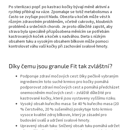
Po sterilizaci popř. po kastraci kočky bývají méně aktivní a
rychleji přibírají na váze. Zpomaluje se totiž metabolismus a
často se zvyšuje pocit hladu. Obezita u koček může vést k
různým zdravotním problémům, včetně cukrovky, kloubních
problémů a srdečních chorob. Je proto důležité zajistit, aby
strava byla speciálně přizpůsobena měnícím se potřebám
kastrovaných koček a koček s nadváhou. Dieta s nízkým
obsahem tuku a vysokým obsahem bílkovin může pomoci
kontrolovat váhu vaší kočky při zachování svalové hmoty.
Díky čemu jsou granule
Fit tak zvláštní?
Podporuje zdraví močových cest:
Díky pečlivě vybraným
ingrediencím toto
suché krmivo pro kočky
pomáhá
podporovat zdraví močových cest a pomáhá předcházet
onemocněním močových cest – zvláště důležité pro
kastrované kočky, které jsou vystaveny vyššímu riziku.
Vysoký obsah kuřecího masa:
Se 40 % kuřecího masa (20
% čerstvého, 20 % sušeného) poskytuje toto krmivo
vysoce kvalitní zdroj bílkovin, který je zásadní pro
budování svalů a udržení svalové hmoty.
Upravený obsah tuku:
Snížený obsah tuku pomáhá udržet