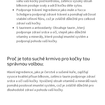
váhu vaší kočky pod kontrolou, zatímco vysoký obsah
bílkovin posiluje svaly a udrží kočku déle sytou.
Podporuje trávení:
Ingredience jako
inulin
a Yucca
Schidigera podporují zdravé trávení a pomáhají udržovat
stabilní střevní flóru, což je zvláště důležité pro celkové
zdraví vaší kočky.
S
taurinem
a antioxidanty:
Obsahuje
taurin
, který
podporuje zdraví srdce a očí, stejně jako důležité
vitamíny a minerály, které posilují imunitní systém a
podporují pohodu vaší kočky.
Proč je toto suché krmivo pro kočky tou
správnou volbou;
Hlavní ingredience, jako je čerstvé a sušené kuře, zajišťují
vysoce kvalitní přísun bílkovin, zatímco
taurin
podporuje zdraví
srdce a očí vaší kočky. Vyvážený obsah vitamínů a minerálů navíc
pomáhá posilovat imunitní systém, což je zvláště důležité pro
dlouhodobé zdraví a pohodu vaší kočky.