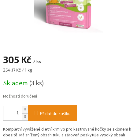
305 Kč
/ ks
Měrná
254,17 Kč / 1 kg
cena:
Skladem
(3 ks)
Možnosti doručení
Přidat do košíku
Kompletní vyvážené dietní krmivo pro kastrované kočky se sklonem k
obezitě. Má snížený obsah tuku a zároveň poskytuje vysoký obsah