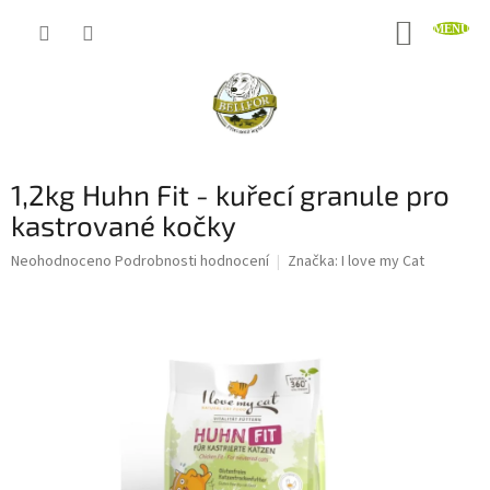
Přejít
NÁKUP
na
obsah
KOŠÍK
1,2kg Huhn Fit - kuřecí granule pro
kastrované kočky
Průměrné
Neohodnoceno
Podrobnosti hodnocení
Značka:
I love my Cat
hodnocení
produktu
je
0,0
z
5
hvězdiček.