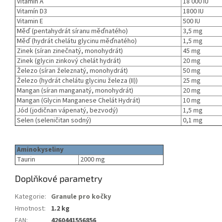
Vitamin A
18 000 IU
Vitamín D3
1800 IU
Vitamin E
500 IU
Měď (pentahydrát síranu měďnatého)
3,5 mg
Měď (hydrát chelátu glycinu měďnatého)
1,5 mg
Zinek (síran zinečnatý, monohydrát)
45 mg
Zinek (glycin zinkový chelát hydrát)
20 mg
Železo (síran železnatý, monohydrát)
50 mg
Železo (hydrát chelátu glycinu železa (II))
25 mg
Mangan (síran manganatý, monohydrát)
20 mg
Mangan (Glycin Manganese Chelát Hydrát)
10 mg
Jód (jodičnan vápenatý, bezvodý)
1,5 mg
Selen (seleničitan sodný)
0,1 mg
Aminokyseliny
Taurin
2000 mg
Doplňkové parametry
Kategorie
:
Granule pro kočky
Hmotnost
:
1.2 kg
EAN
:
4260441556856