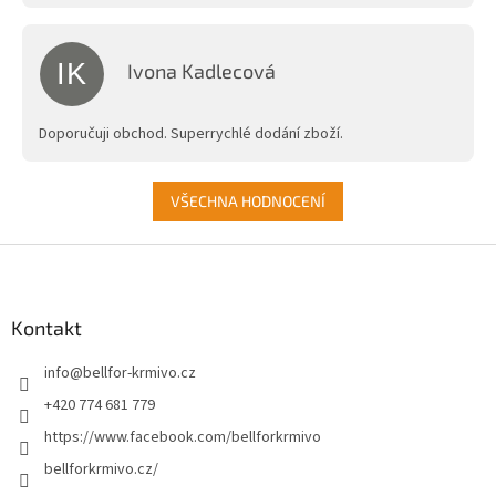
IK
Ivona Kadlecová
Hodnocení obchodu je 5 z 5 hvězdiček.
Doporučuji obchod. Superrychlé dodání zboží.
VŠECHNA HODNOCENÍ
Z
á
p
a
Kontakt
t
info
@
bellfor-krmivo.cz
í
+420 774 681 779
https://www.facebook.com/bellforkrmivo
bellforkrmivo.cz/