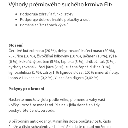
Výhody prémiového suchého krmiva Fit:
Podporuje zdraví a funkci střev
Podporuje dobrou kvalitu pokožky a srsti
Pomáhá snížit zápach výkalů
Slož
ení:
Čerstvé kuřecí maso (20 %), dehydrované kuřecí maso (20 %),
kukuřice (16 %), živočišné bílkoviny (10 %), ječmen (10 %), rýže
(6 %), kukuřičný protein (5 %), tapioka (3 %), drůbeží tuk (3 %),
hydrolyzovaná kuřecí játra (2 %), sušená řepná dužina (1 %),
lignocelulóza (1 %), zdroj 1 % lignocelulóza, 205% minerální olej,
losos v 1 kvasnice (0,2 %), Yucca Schidigera (0,02 %).
Pokyny pro krmení
Nastavte množství jídla podle věku, plemene a váhy vaší
kočky. Rozdělte množství jídla na 2 jídla denně a vždy
poskytněte čerstvou vodu.
S přírodními antioxidanty.
Minimální doba použitelnosti, číslo
šarže a číslo schválení: viz balení.
Skladujte pokud možno na